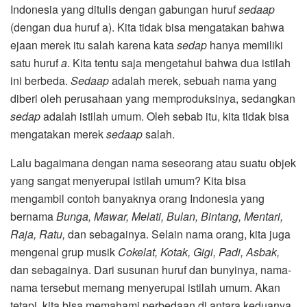
Indonesia yang ditulis dengan gabungan huruf
sedaap
(dengan dua huruf a). Kita tidak bisa mengatakan bahwa
ejaan merek itu salah karena kata
sedap
hanya memiliki
satu huruf
a
. Kita tentu saja mengetahui bahwa dua istilah
ini berbeda.
Sedaap
adalah merek, sebuah nama yang
diberi oleh perusahaan yang memproduksinya, sedangkan
sedap
adalah istilah umum. Oleh sebab itu, kita tidak bisa
mengatakan merek
sedaap
salah.
Lalu bagaimana dengan nama seseorang atau suatu objek
yang sangat menyerupai istilah umum? Kita bisa
mengambil contoh banyaknya orang Indonesia yang
bernama
Bunga, Mawar, Melati, Bulan, Bintang, Mentari,
Raja, Ratu,
dan sebagainya. Selain nama orang, kita juga
mengenal grup musik
Cokelat, Kotak, Gigi, Padi, Asbak,
dan sebagainya. Dari susunan huruf dan bunyinya, nama-
nama tersebut memang menyerupai istilah umum. Akan
tetapi, kita bisa memahami perbedaan di antara keduanya,