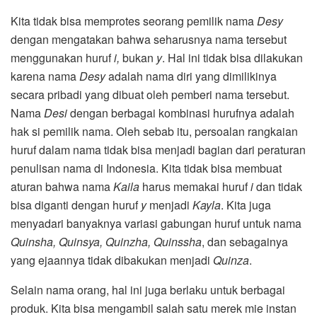
Kita tidak bisa memprotes seorang pemilik nama
Desy
dengan mengatakan bahwa seharusnya nama tersebut
menggunakan huruf
i,
bukan
y
. Hal ini tidak bisa dilakukan
karena nama
Desy
adalah nama diri yang dimilikinya
secara pribadi yang dibuat oleh pemberi nama tersebut.
Nama
Desi
dengan berbagai kombinasi hurufnya adalah
hak si pemilik nama. Oleh sebab itu, persoalan rangkaian
huruf dalam nama tidak bisa menjadi bagian dari peraturan
penulisan nama di Indonesia. Kita tidak bisa membuat
aturan bahwa nama
Kaila
harus memakai huruf
i
dan tidak
bisa diganti dengan huruf
y
menjadi
Kayla
. Kita juga
menyadari banyaknya variasi gabungan huruf untuk nama
Quinsha, Quinsya, Quinzha, Quinssha
, dan sebagainya
yang ejaannya tidak dibakukan menjadi
Quinza
.
Selain nama orang, hal ini juga berlaku untuk berbagai
produk. Kita bisa mengambil salah satu merek mie instan