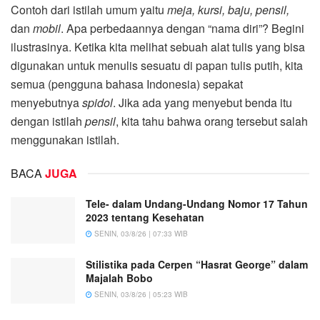
Contoh dari istilah umum yaitu
meja, kursi, baju, pensil,
dan
mobil
. Apa perbedaannya dengan “nama diri”? Begini
ilustrasinya. Ketika kita melihat sebuah alat tulis yang bisa
digunakan untuk menulis sesuatu di papan tulis putih, kita
semua (pengguna bahasa Indonesia) sepakat
menyebutnya
spidol
. Jika ada yang menyebut benda itu
dengan istilah
pensil
, kita tahu bahwa orang tersebut salah
menggunakan istilah.
BACA
JUGA
Tele- dalam Undang-Undang Nomor 17 Tahun
2023 tentang Kesehatan
SENIN, 03/8/26 | 07:33 WIB
Stilistika pada Cerpen “Hasrat George” dalam
Majalah Bobo
SENIN, 03/8/26 | 05:23 WIB