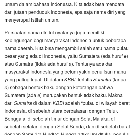
umum dalam bahasa Indonesia. Kita tidak bisa mendata
dari jutaan penduduk Indonesia, apa saja nama diri yang
menyerupai istilah umum.
Persoalan nama diri ini nyatanya juga memiliki
kebingungan bagi masyarakat Indonesia untuk beberapa
nama daerah. Kita bisa mengambil salah satu nama pulau
besar yang ada di Indonesia, yaitu Sumatera (ada huruf
e
)
atau Sumatra (tidak ada huruf
e
). Tentunya ada dari
masyarakat Indonesia yang belum yakin penulisan mana
yang paling tepat. Di dalam
KBBI
, tertulis
Sumatra
(tanpa
e
) sebagai bentuk baku dengan keterangan bahwa
Sumatera (ada
e
) merupakan bentuk tidak baku. Makna
dari
Sumatra
di dalam
KBBI
adalah “pulau di wilayah barat
Indonesia, di sebelah utara berbatasan dengan Teluk
Benggala, di sebelah timur dengan Selat Malaka, di
sebelah selatan dengan Selat Sunda, dan di sebelah barat
dengan Samudra Hindia”. Hingga artikel ini ditulis, penulis