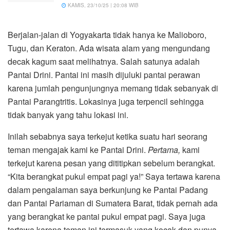
KAMIS, 23/10/25 | 20:08 WIB
Berjalan-jalan di Yogyakarta tidak hanya ke Malioboro,
Tugu, dan Keraton. Ada wisata alam yang mengundang
decak kagum saat melihatnya. Salah satunya adalah
Pantai Drini. Pantai ini masih dijuluki pantai perawan
karena jumlah pengunjungnya memang tidak sebanyak di
Pantai Parangtritis. Lokasinya juga terpencil sehingga
tidak banyak yang tahu lokasi ini.
Inilah sebabnya saya terkejut ketika suatu hari seorang
teman mengajak kami ke Pantai Drini.
Pertama,
kami
terkejut karena pesan yang dititipkan sebelum berangkat.
“Kita berangkat pukul empat pagi ya!” Saya tertawa karena
dalam pengalaman saya berkunjung ke Pantai Padang
dan Pantai Pariaman di Sumatera Barat, tidak pernah ada
yang berangkat ke pantai pukul empat pagi. Saya juga
tertawa karena teman ini termasuk yang kocak dan punya