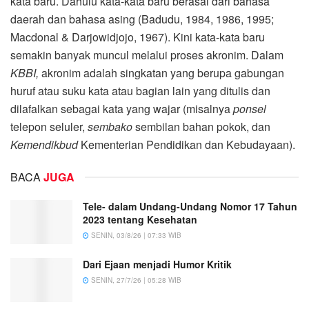
kata baru. Dahulu kata-kata baru berasal dari bahasa
daerah dan bahasa asing (Badudu, 1984, 1986, 1995;
Macdonal & Darjowidjojo, 1967). Kini kata-kata baru
semakin banyak muncul melalui proses akronim. Dalam
KBBI,
akronim adalah singkatan yang berupa gabungan
huruf atau suku kata atau bagian lain yang ditulis dan
dilafalkan sebagai kata yang wajar (misalnya
ponsel
telepon seluler,
sembako
sembilan bahan pokok, dan
Kemendikbud
Kementerian Pendidikan dan Kebudayaan).
BACA
JUGA
Tele- dalam Undang-Undang Nomor 17 Tahun
2023 tentang Kesehatan
SENIN, 03/8/26 | 07:33 WIB
Dari Ejaan menjadi Humor Kritik
SENIN, 27/7/26 | 05:28 WIB