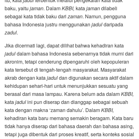
itu, kata
jadul
terbentuk melalui pengekalan kata tidak
baku, yaitu
jaman
. Dalam
KBBI,
kata
jaman
dilabeli
sebagai kata tidak baku dari
zaman
. Namun, pengguna
bahasa Indonesia justru menggunakan
jadul
daripada
zadul
.
Jika dicermati lagi, dapat dilihat bahwa kehadiran kata
jadul
dalam bahasa Indonesia sebenarnya tidak murni dari
akronim, tetapi cenderung dipengaruhi oleh kepopuleran
kata tersebut di tengah-tengah masyarakat. Masyarakat
akrab dengan kata
jadul
dan digunakan secara aktif dalam
kehidupan sehari-hari untuk menunjukkan sesuatu yang
berasal dari masa lampau. Karena belum ada dalam
KBBI,
kata
jadul
ini pun diserap dan dianggap sebagai sebuah
kata dengan makna ‘zaman dahulu’. Dalam
KBBI,
kehadiran kata baru memang semakin beragam. Kata baru
tidak hanya diserap dari bahasa daerah dan bahasa asing,
tetapi juga dibentuk dari proses kreatif, serta konteks sosial