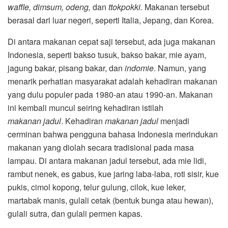
waffle, dimsum, odeng,
dan
ttokpokki.
Makanan tersebut
berasal dari luar negeri, seperti Italia, Jepang, dan Korea.
Di antara makanan cepat saji tersebut, ada juga makanan
Indonesia, seperti bakso tusuk, bakso bakar, mie ayam,
jagung bakar, pisang bakar, dan
indomie
. Namun, yang
menarik perhatian masyarakat adalah kehadiran makanan
yang dulu populer pada 1980-an atau 1990-an. Makanan
ini kembali muncul seiring kehadiran istilah
makanan
jadul
. Kehadiran
makanan jadul
menjadi
cerminan bahwa pengguna bahasa Indonesia merindukan
makanan yang diolah secara tradisional pada masa
lampau. Di antara makanan jadul tersebut, ada mie lidi,
rambut nenek, es gabus, kue jaring laba-laba, roti sisir, kue
pukis, cimol kopong, telur gulung, cilok, kue leker,
martabak manis, gulali cetak (bentuk bunga atau hewan),
gulali sutra, dan gulali permen kapas.