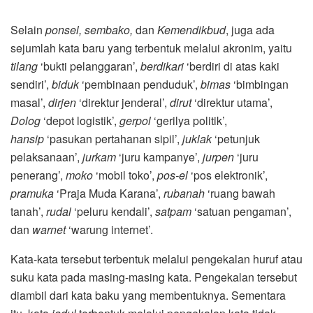
Selain
ponsel, sembako,
dan
Kemendikbud
, juga ada
sejumlah kata baru yang terbentuk melalui akronim, yaitu
tilang
‘bukti pelanggaran’,
berdikari
‘berdiri di atas kaki
sendiri’,
biduk
‘pembinaan penduduk’,
bimas
‘bimbingan
masal’,
dirjen
‘direktur jenderal’,
dirut
‘direktur utama’,
Dolog
‘depot logistik’,
gerpol
‘gerilya politik’,
hansip
‘pasukan pertahanan sipil’,
juklak
‘petunjuk
pelaksanaan’,
jurkam
‘juru kampanye’,
jurpen
‘juru
penerang’,
moko
‘mobil toko’,
pos-el
‘pos elektronik’,
pramuka
‘Praja Muda Karana’,
rubanah
‘ruang bawah
tanah’,
rudal
‘peluru kendali’,
satpam
‘satuan pengaman’,
dan
warnet
‘warung internet’.
Kata-kata tersebut terbentuk melalui pengekalan huruf atau
suku kata pada masing-masing kata. Pengekalan tersebut
diambil dari kata baku yang membentuknya. Sementara