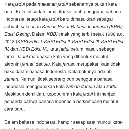
Kata
jadul
pada
makanan jadul
sebenarnya
bukan kata
baru. Kata ini sudah lama dipakai oleh pengguna bahasa
Indonesia, tetapi kata
jadul
baru dimasukkan sebagai
sebuah kata pada
Kamus Besar Bahasa Indonesia (KBBI)
Edisi Daring
. Dalam
KBBI
cetak yang terbit sejak 1988 s.d.
2018 (
KBBI Edisi I,
KBBI Edisi II, KBBI Edisi III, KBBI Edisi
IV,
dan
KBBI Edisi V),
kata
jadul
belum masuk sebagai
lema.
Jadul
merupakan kata yang dibentuk melalui
akronim
jaman dahulu.
Kata
jaman
merupakan kata tidak
baku dalam bahasa Indonesia. Kata bakunya adalah
zaman
. Namun, tidak seorang pun pengguna bahasa
Indonesia menggunakan kata
zaman dahulu
atau
zadul
.
Meskipun demikian, kepopuleran kata
jadul
ini menjadi
penanda bahwa bahasa Indonesia berkembang melalui
cara baru.
Dalam bahasa Indonesia, hampir setiap saat muncul kata-