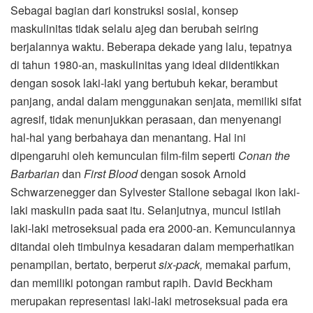
Sebagai bagian dari konstruksi sosial, konsep
maskulinitas tidak selalu ajeg dan berubah seiring
berjalannya waktu. Beberapa dekade yang lalu, tepatnya
di tahun 1980-an, maskulinitas yang ideal diidentikkan
dengan sosok laki-laki yang bertubuh kekar, berambut
panjang, andal dalam menggunakan senjata, memiliki sifat
agresif, tidak menunjukkan perasaan, dan menyenangi
hal-hal yang berbahaya dan menantang. Hal ini
dipengaruhi oleh kemunculan film-film seperti
Conan the
Barbarian
dan
First Blood
dengan sosok Arnold
Schwarzenegger dan Sylvester Stallone sebagai ikon laki-
laki maskulin pada saat itu. Selanjutnya, muncul istilah
laki-laki metroseksual pada era 2000-an. Kemunculannya
ditandai oleh timbulnya kesadaran dalam memperhatikan
penampilan, bertato, berperut
six-pack,
memakai parfum,
dan memiliki potongan rambut rapih. David Beckham
merupakan representasi laki-laki metroseksual pada era