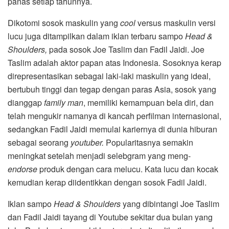
panas setiap tahunnya.
Dikotomi sosok maskulin yang
cool
versus maskulin versi
lucu juga ditampilkan dalam iklan terbaru sampo
Head &
Shoulders,
pada sosok Joe Taslim dan Fadil Jaidi. Joe
Taslim adalah aktor papan atas Indonesia. Sosoknya kerap
direpresentasikan sebagai laki-laki maskulin yang ideal,
bertubuh tinggi dan tegap dengan paras Asia, sosok yang
dianggap
family man
, memiliki kemampuan bela diri, dan
telah mengukir namanya di kancah perfilman internasional,
sedangkan Fadil Jaidi memulai kariernya di dunia hiburan
sebagai seorang
youtuber.
Popularitasnya semakin
meningkat setelah menjadi selebgram yang meng-
endorse
produk dengan cara melucu. Kata lucu dan kocak
kemudian kerap diidentikkan dengan sosok Fadil Jaidi.
Iklan sampo
Head & Shoulders
yang dibintangi Joe Taslim
dan Fadil Jaidi tayang di Youtube sekitar dua bulan yang