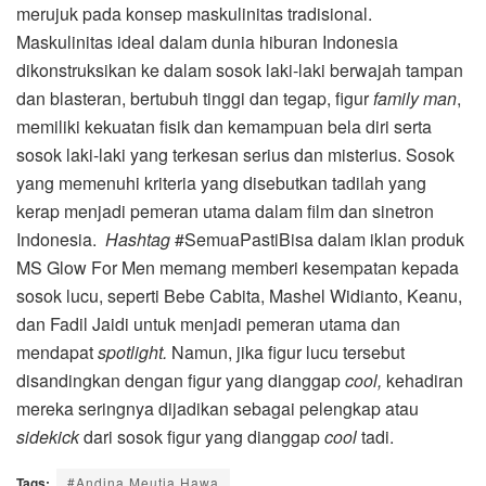
merujuk pada konsep maskulinitas tradisional.
Maskulinitas ideal dalam dunia hiburan Indonesia
dikonstruksikan ke dalam sosok laki-laki berwajah tampan
dan blasteran, bertubuh tinggi dan tegap, figur
family man
,
memiliki kekuatan fisik dan kemampuan bela diri serta
sosok laki-laki yang terkesan serius dan misterius. Sosok
yang memenuhi kriteria yang disebutkan tadilah yang
kerap menjadi pemeran utama dalam film dan sinetron
Indonesia.
Hashtag
#SemuaPastiBisa dalam iklan produk
MS Glow For Men memang memberi kesempatan kepada
sosok lucu, seperti Bebe Cabita, Mashel Widianto, Keanu,
dan Fadil Jaidi untuk menjadi pemeran utama dan
mendapat
spotlight.
Namun, jika figur lucu tersebut
disandingkan dengan figur yang dianggap
cool,
kehadiran
mereka seringnya dijadikan sebagai pelengkap atau
sidekick
dari sosok figur yang dianggap
cool
tadi.
Tags:
#Andina Meutia Hawa