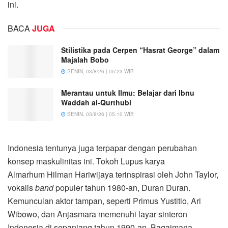
ini.
BACA
JUGA
Stilistika pada Cerpen “Hasrat George” dalam
Majalah Bobo
SENIN, 03/8/26 | 05:23 WIB
Merantau untuk Ilmu: Belajar dari Ibnu
Waddah al-Qurthubi
SENIN, 03/8/26 | 05:10 WIB
Indonesia tentunya juga terpapar dengan perubahan
konsep maskulinitas ini. Tokoh Lupus karya
Almarhum Hilman Hariwijaya terinspirasi oleh John Taylor,
vokalis
band
populer tahun 1980-an, Duran Duran.
Kemunculan aktor tampan, seperti Primus Yustitio, Ari
Wibowo, dan Anjasmara memenuhi layar sinteron
Indonesia di sepanjang tahun 1990-an. Bagaimana