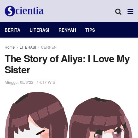
BERITA
LITERASI
RENYAH
TIPS
Home
LITERASI
CERPEN
The Story of Aliya: I Love My
Sister
Minggu, 05/6/22 | 14:17 WIB