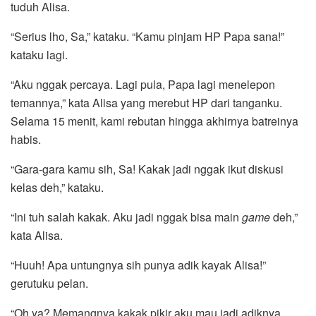
tuduh Alisa.
“Serius lho, Sa,” kataku. “Kamu pinjam HP Papa sana!”
kataku lagi.
“Aku nggak percaya. Lagi pula, Papa lagi menelepon
temannya,” kata Alisa yang merebut HP dari tanganku.
Selama 15 menit, kami rebutan hingga akhirnya batreinya
habis.
“Gara-gara kamu sih, Sa! Kakak jadi nggak ikut diskusi
kelas deh,” kataku.
“Ini tuh salah kakak. Aku jadi nggak bisa main
game
deh,”
kata Alisa.
“Huuh! Apa untungnya sih punya adik kayak Alisa!”
gerutuku pelan.
“Oh ya? Memangnya kakak pikir aku mau jadi adiknya