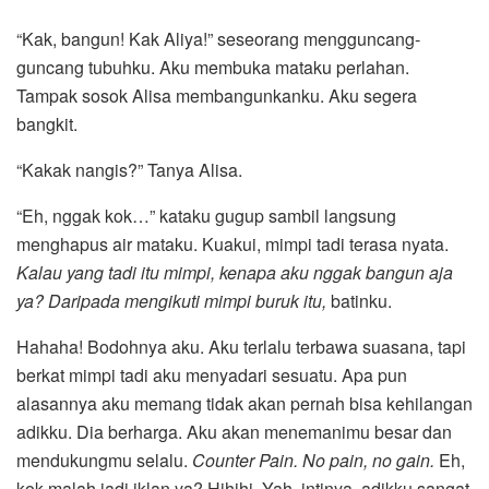
“Kak, bangun! Kak Aliya!” seseorang mengguncang-
guncang tubuhku. Aku membuka mataku perlahan.
Tampak sosok Alisa membangunkanku. Aku segera
bangkit.
“Kakak nangis?” Tanya Alisa.
“Eh, nggak kok…” kataku gugup sambil langsung
menghapus air mataku. Kuakui, mimpi tadi terasa nyata.
Kalau yang tadi itu mimpi, kenapa aku nggak bangun aja
ya? Daripada mengikuti mimpi buruk itu,
batinku.
Hahaha! Bodohnya aku. Aku terlalu terbawa suasana, tapi
berkat mimpi tadi aku menyadari sesuatu. Apa pun
alasannya aku memang tidak akan pernah bisa kehilangan
adikku. Dia berharga. Aku akan menemanimu besar dan
mendukungmu selalu.
Counter Pain. No pain, no gain.
Eh,
kok malah jadi iklan ya? Hihihi. Yah, intinya, adikku sangat