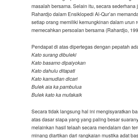
masalah bersama. Selain itu, secara sederhana
Rahardjo dalam Ensiklopedi Al-Qur’an memand
setiap orang memiliki kemungkinan dalam urun 
memecahkan persoalan bersama (Rahardjo, 1996
Pendapat di atas dipertegas dengan pepatah ad
Kato surang dibuleki
Kato basamo dipaiyokan
Kato dahulu ditapati
Kato kamudian dicari
Bulek aia ka pambulua
Bulek kato ka mufakaik
Secara tidak langsung hal ini mengisyaratkan 
atas dasar siapa yang yang paling besar suaran
melainkan hasil telaah secara mendalam dan te
minang diartikan dari rangkaian mustika adat b