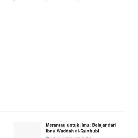
Merantau untuk Ilmu: Belajar dari
Ibnu Waddah al-Qurthubi
SENIN, 03/8/26 | 05:10 WIB