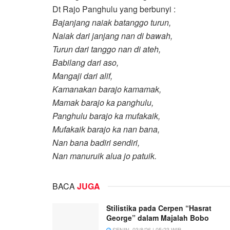
Dt Rajo Panghulu yang berbunyi :
Bajanjang naiak batanggo turun,
Naiak dari janjang nan di bawah,
Turun dari tanggo nan di ateh,
Babilang dari aso,
Mangaji dari alif,
Kamanakan barajo kamamak,
Mamak barajo ka panghulu,
Panghulu barajo ka mufakaik,
Mufakaik barajo ka nan bana,
Nan bana badiri sendiri,
Nan manuruik alua jo patuik.
BACA
JUGA
Stilistika pada Cerpen “Hasrat
George” dalam Majalah Bobo
SENIN, 03/8/26 | 05:23 WIB