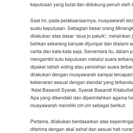
keputusan yang bulat dan didukung penuh oleh 
Saat ini, pada pelaksanaannya, musyawarah tel
suatu keputusan. Sebagian besar orang Minang
dilakukan atas dasar “alua jo patuik”, melainkan
bahkan sekarang banyak dijumpai dan dialami s
cerita dan kata-kata saja. Sementara itu, dalam
mengambil sutu keputusan melalui suara terbany
dipakai istilah voting atau perolehan suara te
dilakukan dengan musyawarah sampai tercapain
kebenaran sesuai dengan standar yang terkandu
“Adat Basandi Syarak, Syarak Basandi Kitabullah
Apa yang dikendaki dan diperintahkan agama ha
musyawarah memiliki ciri-ciri sebagai berikut:
Pertama, dilakukan berdasarkan atas kepenting
diterima dengan akal sehat dan sesuai hati nur