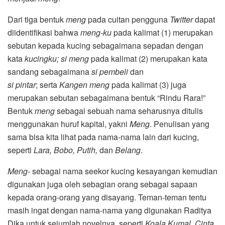
Dari tiga bentuk
meng
pada cuitan pengguna
Twitter
dapat
diidentifikasi bahwa
meng-ku
pada kalimat (1) merupakan
sebutan kepada kucing sebagaimana sepadan dengan
kata
kucingku;
si meng
pada kalimat (2) merupakan kata
sandang sebagaimana
si pembeli
dan
si
pintar
;
serta
Kangen meng
pada kalimat (3) juga
merupakan sebutan sebagaimana bentuk “Rindu Rara!”
Bentuk
meng
sebagai sebuah nama seharusnya ditulis
menggunakan huruf kapital, yakni
Meng
. Penulisan yang
sama bisa kita lihat pada nama-nama lain dari kucing,
seperti
Lara, Bobo, Putih,
dan
Belang
.
Meng-
sebagai nama seekor kucing kesayangan kemudian
digunakan juga oleh sebagian orang sebagai sapaan
kepada orang-orang yang disayang. Teman-teman tentu
masih ingat dengan nama-nama yang digunakan Raditya
Dika untuk sejumlah novelnya, seperti
Koala Kumal, Cinta