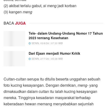
(2) akibat terlalu gabut,
si meng
jadi korban
(3) kangen
meng
BACA
JUGA
Tele- dalam Undang-Undang Nomor 17 Tahun
2023 tentang Kesehatan
SENIN, 03/8/26 | 07:33 WIB
Dari Ejaan menjadi Humor Kritik
SENIN, 27/7/26 | 05:28 WIB
Cuitan-cuitan serupa itu ditulis beserta unggahan sebuah
foto kucing kesayangan. Dengan demikian,
meng-
yang
dimaksudkan dalam cuitan itu ialah kucing kesayangan
mereka. Tingginya kesadaran masyarakat terhadap
keberadaan hewan memang menyebabkan sejumlah