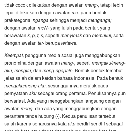
tidak cocok dilekatkan dengan awalan
meng-
, tetapi lebih
tepat dilekatkan dengan awalan
me-
pada bentuk
prakategorial
nganga
sehingga menjadi
menganga;
dengan
awalan
meN-
yang luluh pada bentuk yang
berawalan
k, p, t, s
, seperti
menyimak
dan
memukul;
serta
dengan awalan
ter-
berupa
tertawa.
Keempat,
pengguna media sosial juga menggabungkan
pronomina dengan awalan
meng-,
seperti
mengaku/meng-
aku, mengitu,
dan
meng-ngapain
. Bentuk-bentuk tersebut
jelas salah dalam kaidah bahasa Indonesia. Pada bentuk
mengaku/meng-aku,
sesungguhnya merujuk pada
pernyataan
aku
sebagai orang pertama. Penulisannya pun
bervariasi. Ada yang menggabungkan langsung dengan
awalan
meng-
dan ada yang menggabungkan dengan
perantara tanda hubung (-). Kedua penulisan tersebut
salah karena seharusnya kata
aku
berdiri sendiri sebagai