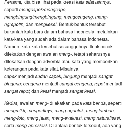
Pertama,
kita bisa lihat pada kreasi
kata sifat lainnya
,
seperti
mengcapek/mengcape,
mengbingung/mengbingung, mengcengeng, meng-
ngrepotin,
dan
mengkesel.
Bentuk-bentuk tersebut
bukanlah kata baru dalam bahasa Indonesia, melainkan
kata-kata yang sudah ada dalam bahasa Indonesia.
Namun, kata-kata tersebut sesungguhnya tidak cocok
dilekatkan dengan awalan
meng-
, tetapi seharusnya
dilekatkan dengan adverbia atau kata yang memberikan
keterangan pada kata sifat. Misalnya,
capek
menjadi
sudah capek; bingung
menjadi
sangat
bingung; cengeng
menjadi
sangat cengeng; repot
menjadi
sangat repot;
dan
kesal
menjadi
sangat kesal.
Kedua,
awalan
meng-
dilekatkan pada
kata benda
, seperti
mengmikir, mengartinya, meng-ngantuk, meng tambah,
meng-foto, meng jalan, meng-evaluasi, meng naturalisasi,
serta
meng-apresiasi.
Di antara bentuk tersebut, ada yang