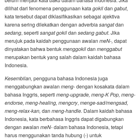
belum menjadi kata baku dalam bahasa Indonesia. Jika
dilihat dari fenomena penggunaan kata
gokil
dan
gabut
,
kata tersebut dapat diklasifikasikan sebagai ajektiva
karena sering dilekatkan dengan adverbia
sangat
dan
sedang
, seperti
sangat gokil
dan
sedang gabut
. Jika
merujuk pada kaidah penggunaan awalan
meN-,
dapat
dinyatakan bahwa bentuk
menggokil
dan
menggabut
merupakan bentuk yang salah dalam kaidah bahasa
Indonesia.
Kesembilan,
pengguna bahasa Indonesia juga
menggabungkan awalan
meng-
dengan kosakata dalam
bahasa Inggris, seperti
meng-upgrade, meng-K Pop, meng-
endorse, meng-healing, mengcry
,
menge-sad/mengsad,
meng-relax-kan,
dan
meng-handle.
Dalam kaidah bahasa
Indonesia, kata berbahasa Inggris dapat digabungkan
dengan awalan
meN-
dalam bahasa Indonesia, tetapi
harus menggunakan tanda hubung (-) untuk