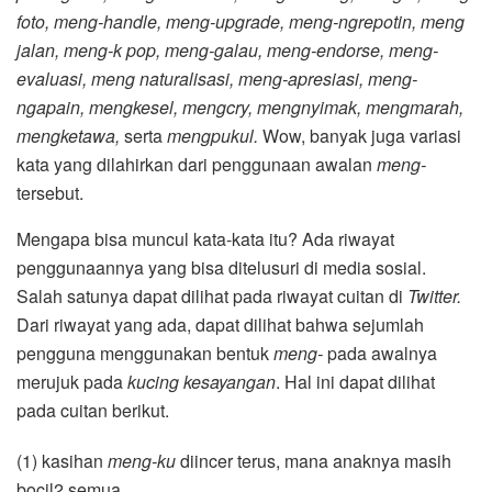
foto, meng-handle, meng-upgrade, meng-ngrepotin, meng
jalan, meng-k pop, meng-galau, meng-endorse, meng-
evaluasi, meng naturalisasi, meng-apresiasi, meng-
ngapain, mengkesel, mengcry, mengnyimak, mengmarah,
mengketawa,
serta
mengpukul.
Wow, banyak juga variasi
kata yang dilahirkan dari penggunaan awalan
meng-
tersebut.
Mengapa bisa muncul kata-kata itu? Ada riwayat
penggunaannya yang bisa ditelusuri di media sosial.
Salah satunya dapat dilihat pada riwayat cuitan di
Twitter.
Dari riwayat yang ada, dapat dilihat bahwa sejumlah
pengguna menggunakan bentuk
meng-
pada awalnya
merujuk pada
kucing
kesayangan
. Hal ini dapat dilihat
pada cuitan berikut.
(1) kasihan
meng-ku
diincer terus, mana anaknya masih
bocil2 semua