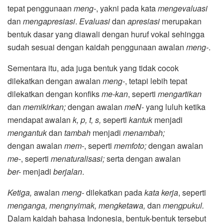
tepat penggunaan
meng-
, yakni pada kata
mengevaluasi
dan
mengapresiasi
.
Evaluasi
dan
apresiasi
merupakan
bentuk dasar yang diawali dengan huruf vokal sehingga
sudah sesuai dengan kaidah penggunaan awalan
meng-
.
Sementara itu, ada juga bentuk yang tidak cocok
dilekatkan dengan awalan
meng-
, tetapi lebih tepat
dilekatkan dengan konfiks
me-kan
, seperti
mengartikan
dan
memikirkan;
dengan
awalan
meN-
yang luluh ketika
mendapat awalan
k, p, t, s,
seperti
kantuk
menjadi
mengantuk
dan
tambah
menjadi
menambah;
dengan
awalan
mem-
, seperti
memfoto;
dengan awalan
me-
, seperti
menaturalisasi;
serta dengan awalan
ber-
menjadi
berjalan
.
Ketiga,
awalan
meng-
dilekatkan pada
kata kerja
, seperti
menganga, mengnyimak, mengketawa,
dan
mengpukul.
Dalam kaidah bahasa Indonesia,
bentuk-bentuk tersebut