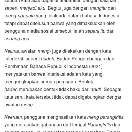
sebuah kata atau dapat ditambahkan dengan kata lain,
seperti
menjadi aku
. Begitu juga dengan
mengitu
dan
meng-ngapain
yang tidak ada dalam bahasa Indonesia,
tetapi dapat ditelusuri bahwa yang dimaksudkan oleh
pengguna media sosial tersebut, ialah
seperti itu
dan
sedang apa
.
Kelima,
awalan
meng-
juga dilekatkan dengan kata
interjeksi, seperti
hadeh.
Badan Pengembangan dan
Pembinaan Bahasa Republik Indonesia (2021)
menyatakan bahwa interjeksi adalah kata yang
mengungkapkan seruan perasaan. Bentuk
hadeh
merupakan bentuk tidak baku dari
aduh
. Sebagai
kata seru, kata tersebut tidak dapat digabungkan dengan
awalan
meng-
.
Keenam,
pengguna
menghasilkan kata
meng parangtritis
yang merupakan gabungan dari tempat
Parangtritis
dan