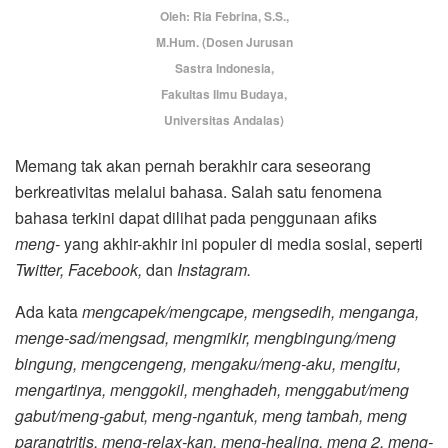
Oleh: Ria Febrina, S.S.,
M.Hum. (Dosen Jurusan
Sastra Indonesia,
Fakultas Ilmu Budaya,
Universitas Andalas)
Memang tak akan pernah berakhir cara seseorang
berkreativitas melalui bahasa. Salah satu fenomena
bahasa terkini dapat dilihat pada penggunaan afiks
meng-
yang akhir-akhir ini populer di media sosial, seperti
Twitter, Facebook,
dan
Instagram.
Ada kata
mengcapek/mengcape, mengsedih, menganga,
menge-sad/mengsad, mengmikir, mengbingung/meng
bingung, mengcengeng, mengaku/meng-aku, mengitu,
mengartinya, menggokil, menghadeh, menggabut/meng
gabut/meng-gabut, meng-ngantuk, meng tambah, meng
parangtritis, meng-relax-kan, meng-healing, meng 2, meng-