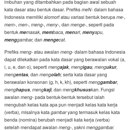
imbuhan yang ditambahkan pada bagian awal sebuah
kata dasar atau bentuk dasar
.
Prefiks
meN-
dalam bahasa
Indonesia memiliki alomorf atau variasi bentuk berupa
me-,
mem-, men-, meng-, meny-,
dan
menge-
, seperti pada
bentuk
me
masak,
mem
baca,
men
ari,
meny
apu,
meng
gambar,
dan
menge
cat
.
Prefiks
meng-
atau awalan
meng-
dalam bahasa Indonesia
dapat dilekatkan pada kata dasar yang berawalan vokal (a,
i, u, e, dan o), seperti
meng
ajak
, meng
igau
, meng
ukur
,
meng
entas
,
dan
meng
olah
;
serta kata dasar yang
berawalan konsonan (g, h, k, kh), seperti
meng
gambar
,
meng
hapus
, meng
kaji
,
dan
meng
khusus
kan
. Fungsi
awalan
meng-
pada bentuk-bentuk tersebut ialah
mengubah kelas kata apa pun menjadi kelas kata kerja
(verba), misalnya kata
gambar
yang termasuk kelas kata
benda (nomina) berubah menjadi kata kerja (verba)
setelah mendapat awalan
meng-
, yakni
menggambar.