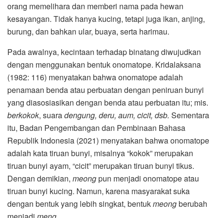
orang memelihara dan memberi nama pada hewan
kesayangan. Tidak hanya kucing, tetapi juga ikan, anjing,
burung, dan bahkan ular, buaya, serta harimau.
Pada awalnya, kecintaan terhadap binatang diwujudkan
dengan menggunakan bentuk onomatope. Kridalaksana
(1982: 116) menyatakan bahwa onomatope adalah
penamaan benda atau perbuatan dengan peniruan bunyi
yang diasosiasikan dengan benda atau perbuatan itu; mis.
berkokok
, suara
dengung, deru, aum, cicit, dsb.
Sementara
itu,
Badan Pengembangan dan Pembinaan Bahasa
Republik Indonesia (2021) menyatakan bahwa onomatope
adalah kata tiruan bunyi, misalnya “kokok” merupakan
tiruan bunyi ayam, “cicit” merupakan tiruan bunyi tikus.
Dengan demikian,
meong
pun menjadi onomatope atau
tiruan bunyi kucing. Namun, karena masyarakat suka
dengan bentuk yang lebih singkat, bentuk
meong
berubah
menjadi
meng
.