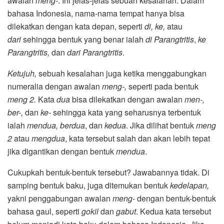
awalan
meng-
. Ini jelas-jelas sebuah kesalahan. Dalam
bahasa Indonesia, nama-nama tempat hanya bisa
dilekatkan dengan kata depan, seperti
di, ke,
atau
dari
sehingga bentuk yang benar ialah
di Parangtritis
,
ke
Parangtritis,
dan
dari Parangtritis
.
Ketujuh,
sebuah kesalahan juga ketika menggabungkan
numeralia dengan awalan
meng-,
seperti pada bentuk
meng 2.
Kata
dua
bisa dilekatkan dengan awalan
men-,
ber-,
dan
ke-
sehingga kata yang seharusnya terbentuk
ialah
mendua,
berdua
, dan
kedua
. Jika dilihat bentuk
meng
2
atau
mengdua
, kata tersebut salah dan akan lebih tepat
jika digantikan dengan bentuk
mendua
.
Cukupkah bentuk-bentuk tersebut? Jawabannya tidak. Di
samping bentuk baku, juga ditemukan bentuk
kedelapan,
yakni penggabungan awalan
meng-
dengan bentuk-bentuk
bahasa gaul, seperti
gokil
dan
gabut
. Kedua kata tersebut