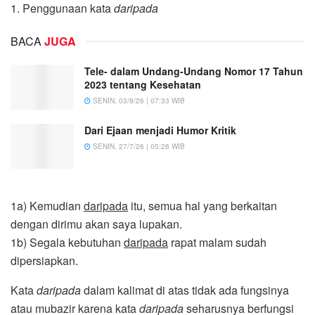
1. Penggunaan kata
daripada
BACA
JUGA
Tele- dalam Undang-Undang Nomor 17 Tahun
2023 tentang Kesehatan
SENIN, 03/8/26 | 07:33 WIB
Dari Ejaan menjadi Humor Kritik
SENIN, 27/7/26 | 05:28 WIB
1a) Kemudian
daripada
itu, semua hal yang berkaitan
dengan dirimu akan saya lupakan.
1b) Segala kebutuhan
daripada
rapat malam sudah
dipersiapkan.
Kata
daripada
dalam kalimat di atas tidak ada fungsinya
atau mubazir karena kata
daripada
seharusnya berfungsi