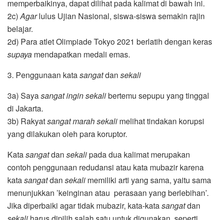
memperbaikinya, dapat dilihat pada kalimat di bawah ini.
2c)
Agar
lulus Ujian Nasional, siswa-siswa semakin rajin
belajar.
2d) Para atlet Olimpiade Tokyo 2021 berlatih dengan keras
supaya
mendapatkan medali emas.
3. Penggunaan kata
sangat
dan
sekali
3a) Saya
sangat ingin sekali
bertemu sepupu yang tinggal
di Jakarta.
3b) Rakyat
sangat marah sekali
melihat tindakan korupsi
yang dilakukan oleh para koruptor.
Kata
sangat
dan
sekali
pada dua kalimat merupakan
contoh penggunaan redudansi atau kata mubazir karena
kata
sangat
dan
sekali
memiliki arti yang sama, yaitu sama
menunjukkan ’keinginan atau perasaan yang berlebihan’.
Jika diperbaiki agar tidak mubazir, kata-kata
sangat
dan
sekali
harus dipilih salah satu untuk digunakan, seperti