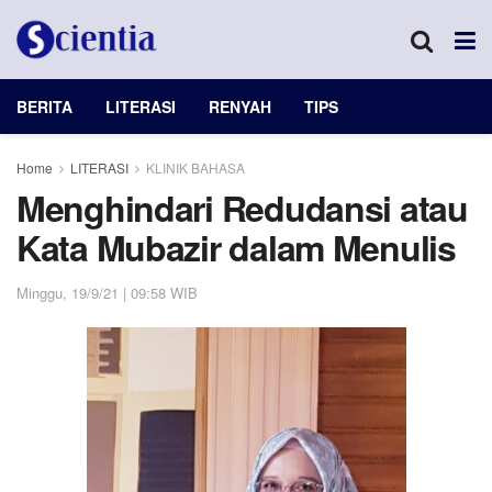
BERITA
LITERASI
RENYAH
TIPS
Home
LITERASI
KLINIK BAHASA
Menghindari Redudansi atau
Kata Mubazir dalam Menulis
Minggu, 19/9/21 | 09:58 WIB