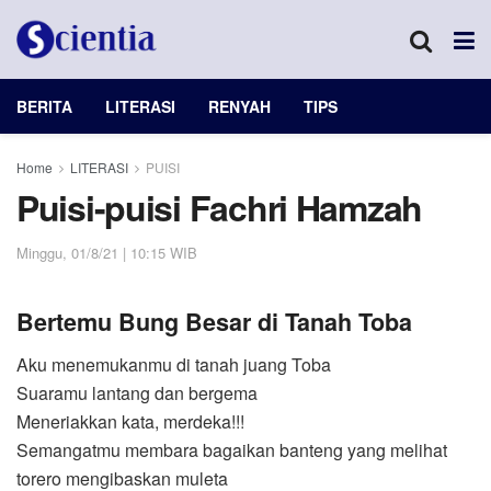
BERITA
LITERASI
RENYAH
TIPS
Home
LITERASI
PUISI
Puisi-puisi Fachri Hamzah
Minggu, 01/8/21 | 10:15 WIB
Bertemu Bung Besar di Tanah Toba
Aku menemukanmu di tanah juang Toba
Suaramu lantang dan bergema
Meneriakkan kata, merdeka!!!
Semangatmu membara bagaikan banteng yang melihat
torero mengibaskan muleta