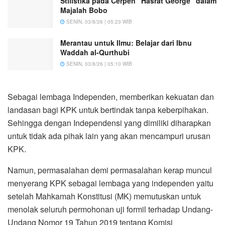
Stilistika pada Cerpen “Hasrat George” dalam
Majalah Bobo
SENIN, 03/8/26 | 05:23 WIB
Merantau untuk Ilmu: Belajar dari Ibnu
Waddah al-Qurthubi
SENIN, 03/8/26 | 05:10 WIB
Sebagai lembaga Independen, memberikan kekuatan dan
landasan bagi KPK untuk bertindak tanpa keberpihakan.
Sehingga dengan Independensi yang dimiliki diharapkan
untuk tidak ada pihak lain yang akan mencampuri urusan
KPK.
Namun, permasalahan demi permasalahan kerap muncul
menyerang KPK sebagai lembaga yang independen yaitu
setelah Mahkamah Konstitusi (MK) memutuskan untuk
menolak seluruh permohonan uji formil terhadap Undang-
Undang Nomor 19 Tahun 2019 tentang Komisi