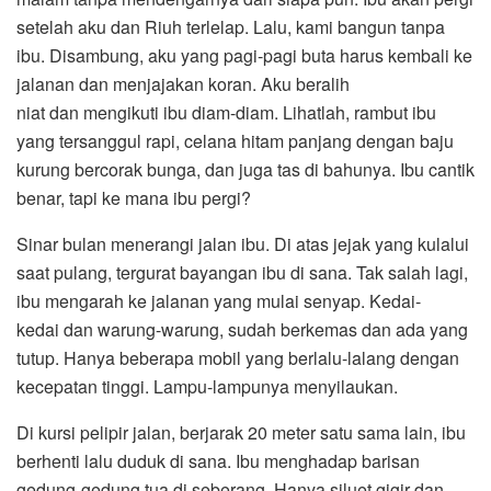
setelah aku dan Riuh terlelap. Lalu, kami bangun tanpa
ibu. Disambung, aku yang pagi-pagi buta harus kembali ke
jalanan dan menjajakan koran. Aku beralih
niat dan mengikuti ibu diam-diam. Lihatlah, rambut ibu
yang tersanggul rapi, celana hitam panjang dengan baju
kurung bercorak bunga, dan juga tas di bahunya. Ibu cantik
benar, tapi ke mana ibu pergi?
Sinar bulan menerangi jalan ibu. Di atas jejak yang kulalui
saat pulang, tergurat bayangan ibu di sana. Tak salah lagi,
ibu mengarah ke jalanan yang mulai senyap. Kedai-
kedai dan warung-warung, sudah berkemas dan ada yang
tutup. Hanya beberapa mobil yang berlalu-lalang dengan
kecepatan tinggi. Lampu-lampunya menyilaukan.
Di kursi pelipir jalan, berjarak 20 meter satu sama lain, ibu
berhenti lalu duduk di sana. Ibu menghadap barisan
gedung-gedung tua di seberang. Hanya siluet gigir dan