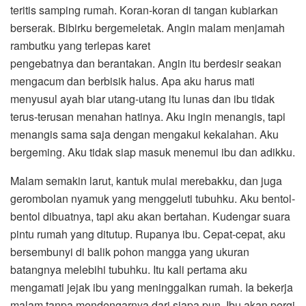
teritis samping rumah. Koran-koran di tangan kubiarkan
berserak. Bibirku bergemeletak. Angin malam menjamah
rambutku yang terlepas karet
pengebatnya dan berantakan. Angin itu berdesir seakan
mengacum dan berbisik halus. Apa aku harus mati
menyusul ayah biar utang-utang itu lunas dan ibu tidak
terus-terusan menahan hatinya. Aku ingin menangis, tapi
menangis sama saja dengan mengakui kekalahan. Aku
bergeming. Aku tidak siap masuk menemui ibu dan adikku.
Malam semakin larut, kantuk mulai merebakku, dan juga
gerombolan nyamuk yang menggeluti tubuhku. Aku bentol-
bentol dibuatnya, tapi aku akan bertahan. Kudengar suara
pintu rumah yang ditutup. Rupanya ibu. Cepat-cepat, aku
bersembunyi di balik pohon mangga yang ukuran
batangnya melebihi tubuhku. Itu kali pertama aku
mengamati jejak ibu yang meninggalkan rumah. Ia bekerja
malam tanpa mendengarnya dari siapa pun. Ibu akan pergi