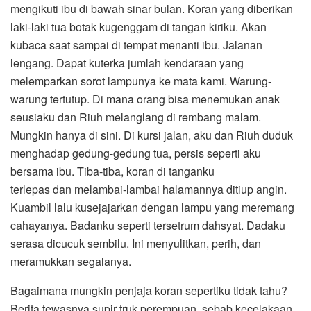
mengikuti ibu di bawah sinar bulan. Koran yang diberikan
laki-laki tua botak kugenggam di tangan kiriku. Akan
kubaca saat sampai di tempat menanti ibu. Jalanan
lengang. Dapat kuterka jumlah kendaraan yang
melemparkan sorot lampunya ke mata kami. Warung-
warung tertutup. Di mana orang bisa menemukan anak
seusiaku dan Riuh melanglang di rembang malam.
Mungkin hanya di sini. Di kursi jalan, aku dan Riuh duduk
menghadap gedung-gedung tua, persis seperti aku
bersama ibu. Tiba-tiba, koran di tanganku
terlepas dan melambai-lambai halamannya ditiup angin.
Kuambil lalu kusejajarkan dengan lampu yang meremang
cahayanya. Badanku seperti tersetrum dahsyat. Dadaku
serasa dicucuk sembilu. Ini menyulitkan, perih, dan
meramukkan segalanya.
Bagaimana mungkin penjaja koran sepertiku tidak tahu?
Berita tewasnya supir truk perempuan, sebab kecelakaan