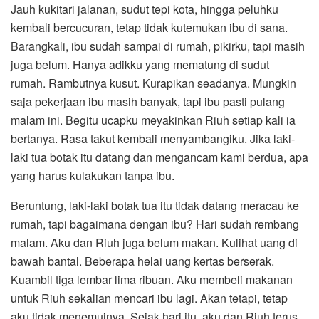
Jauh kukitari jalanan, sudut tepi kota, hingga peluhku
kembali bercucuran, tetap tidak kutemukan ibu di sana.
Barangkali, ibu sudah sampai di rumah, pikirku, tapi masih
juga belum. Hanya adikku yang mematung di sudut
rumah. Rambutnya kusut. Kurapikan seadanya. Mungkin
saja pekerjaan ibu masih banyak, tapi ibu pasti pulang
malam ini. Begitu ucapku meyakinkan Riuh setiap kali ia
bertanya. Rasa takut kembali menyambangiku. Jika laki-
laki tua botak itu datang dan mengancam kami berdua, apa
yang harus kulakukan tanpa ibu.
Beruntung, laki-laki botak tua itu tidak datang meracau ke
rumah, tapi bagaimana dengan ibu? Hari sudah rembang
malam. Aku dan Riuh juga belum makan. Kulihat uang di
bawah bantal. Beberapa helai uang kertas berserak.
Kuambil tiga lembar lima ribuan. Aku membeli makanan
untuk Riuh sekalian mencari ibu lagi. Akan tetapi, tetap
aku tidak menemuinya. Sejak hari itu, aku dan Riuh terus