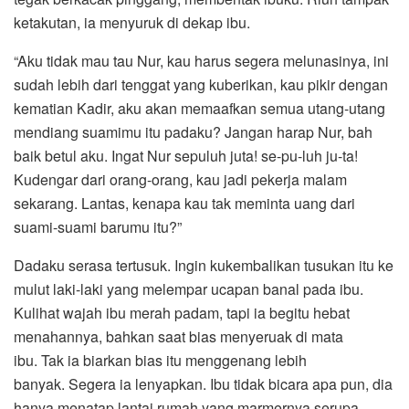
ketakutan, ia menyuruk di dekap ibu.
“Aku tidak mau tau Nur, kau harus segera melunasinya, ini
sudah lebih dari tenggat yang kuberikan, kau pikir dengan
kematian Kadir, aku akan memaafkan semua utang-utang
mendiang suamimu itu padaku? Jangan harap Nur, bah
baik betul aku. Ingat Nur sepuluh juta! se-pu-luh ju-ta!
Kudengar dari orang-orang, kau jadi pekerja malam
sekarang. Lantas, kenapa kau tak meminta uang dari
suami-suami barumu itu?”
Dadaku serasa tertusuk. Ingin kukembalikan tusukan itu ke
mulut laki-laki yang melempar ucapan banal pada ibu.
Kulihat wajah ibu merah padam, tapi ia begitu hebat
menahannya, bahkan saat bias menyeruak di mata
ibu. Tak ia biarkan bias itu menggenang lebih
banyak. Segera ia lenyapkan. Ibu tidak bicara apa pun, dia
hanya menatap lantai rumah yang marmernya serupa