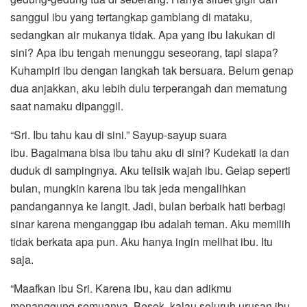
sanggul ibu yang tertangkap gamblang di mataku,
sedangkan air mukanya tidak. Apa yang ibu lakukan di
sini? Apa ibu tengah menunggu seseorang, tapi siapa?
Kuhampiri ibu dengan langkah tak bersuara. Belum genap
dua anjakkan, aku lebih dulu terperangah dan mematung
saat namaku dipanggil.
“Sri. Ibu tahu kau di sini.” Sayup-sayup suara
ibu. Bagaimana bisa ibu tahu aku di sini? Kudekati ia dan
duduk di sampingnya. Aku telisik wajah ibu. Gelap seperti
bulan, mungkin karena ibu tak jeda mengalihkan
pandangannya ke langit. Jadi, bulan berbaik hati berbagi
sinar karena menganggap ibu adalah teman. Aku memilih
tidak berkata apa pun. Aku hanya ingin melihat ibu. Itu
saja.
“Maafkan ibu Sri. Karena ibu, kau dan adikmu
menanggung semuanya. Besok, kalau seluruh urusan ibu