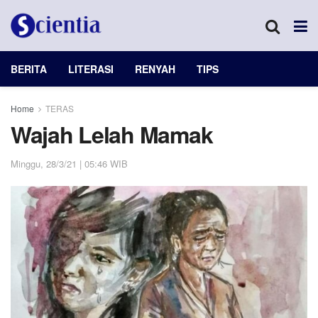
BERITA
LITERASI
RENYAH
TIPS
Home
TERAS
Wajah Lelah Mamak
Minggu, 28/3/21 | 05:46 WIB