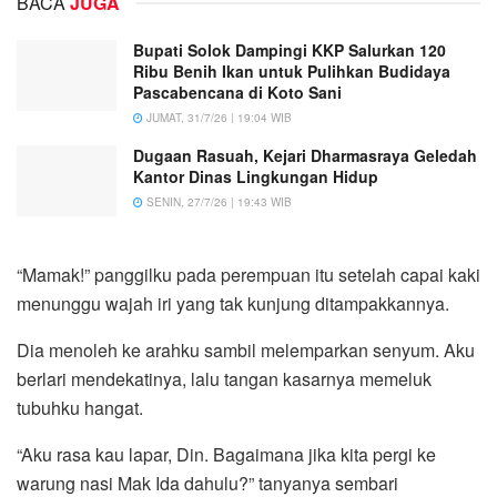
BACA
JUGA
Bupati Solok Dampingi KKP Salurkan 120
Ribu Benih Ikan untuk Pulihkan Budidaya
Pascabencana di Koto Sani
JUMAT, 31/7/26 | 19:04 WIB
Dugaan Rasuah, Kejari Dharmasraya Geledah
Kantor Dinas Lingkungan Hidup
SENIN, 27/7/26 | 19:43 WIB
“Mamak!” panggilku pada perempuan itu setelah capai kaki
menunggu wajah iri yang tak kunjung ditampakkannya.
Dia menoleh ke arahku sambil melemparkan senyum. Aku
berlari mendekatinya, lalu tangan kasarnya memeluk
tubuhku hangat.
“Aku rasa kau lapar, Din. Bagaimana jika kita pergi ke
warung nasi Mak Ida dahulu?” tanyanya sembari