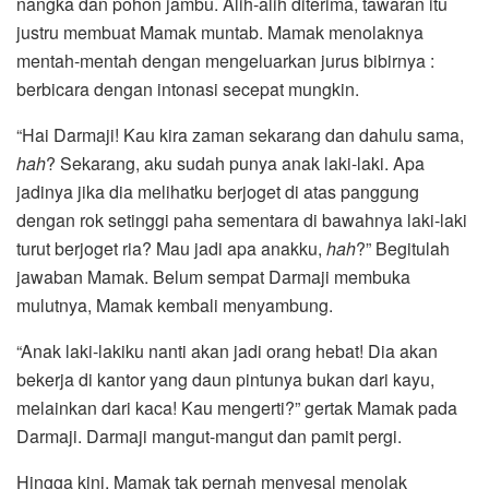
nangka dan pohon jambu. Alih-alih diterima, tawaran itu
justru membuat Mamak muntab. Mamak menolaknya
mentah-mentah dengan mengeluarkan jurus bibirnya :
berbicara dengan intonasi secepat mungkin.
“Hai Darmaji! Kau kira zaman sekarang dan dahulu sama,
hah
? Sekarang, aku sudah punya anak laki-laki. Apa
jadinya jika dia melihatku berjoget di atas panggung
dengan rok setinggi paha sementara di bawahnya laki-laki
turut berjoget ria? Mau jadi apa anakku,
hah
?” Begitulah
jawaban Mamak. Belum sempat Darmaji membuka
mulutnya, Mamak kembali menyambung.
“Anak laki-lakiku nanti akan jadi orang hebat! Dia akan
bekerja di kantor yang daun pintunya bukan dari kayu,
melainkan dari kaca! Kau mengerti?” gertak Mamak pada
Darmaji. Darmaji mangut-mangut dan pamit pergi.
Hingga kini, Mamak tak pernah menyesal menolak