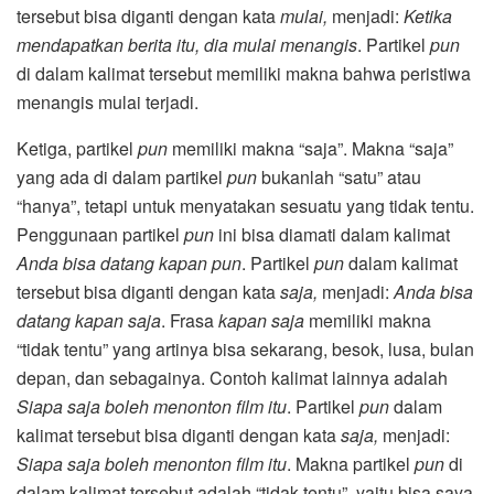
tersebut bisa diganti dengan kata
mulai,
menjadi:
Ketika
mendapatkan berita itu, dia mulai menangis
. Partikel
pun
di dalam kalimat tersebut memiliki makna bahwa peristiwa
menangis mulai terjadi.
Ketiga, partikel
pun
memiliki makna “saja”. Makna “saja”
yang ada di dalam partikel
pun
bukanlah “satu” atau
“hanya”, tetapi untuk menyatakan sesuatu yang tidak tentu.
Penggunaan partikel
pun
ini bisa diamati dalam kalimat
Anda bisa datang kapan pun
. Partikel
pun
dalam kalimat
tersebut bisa diganti dengan kata
saja,
menjadi:
Anda bisa
datang kapan saja
. Frasa
kapan saja
memiliki makna
“tidak tentu” yang artinya bisa sekarang, besok, lusa, bulan
depan, dan sebagainya. Contoh kalimat lainnya adalah
Siapa saja boleh menonton film itu
. Partikel
pun
dalam
kalimat tersebut bisa diganti dengan kata
saja,
menjadi:
Siapa saja boleh menonton film itu
. Makna partikel
pun
di
dalam kalimat tersebut adalah “tidak tentu”, yaitu bisa saya,