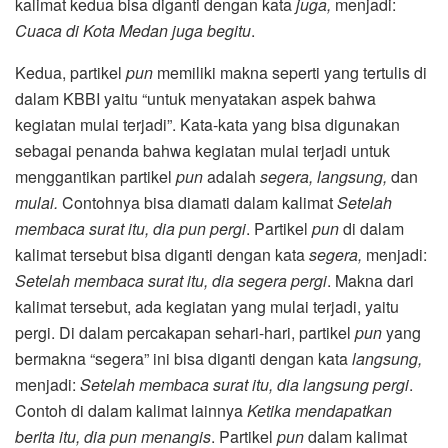
kalimat kedua bisa diganti dengan kata
juga,
menjadi:
Cuaca di Kota Medan juga begitu
.
Kedua, partikel
pun
memiliki makna seperti yang tertulis di
dalam KBBI yaitu “untuk menyatakan aspek bahwa
kegiatan mulai terjadi”. Kata-kata yang bisa digunakan
sebagai penanda bahwa kegiatan mulai terjadi untuk
menggantikan partikel
pun
adalah
segera, langsung,
dan
mulai.
Contohnya bisa diamati dalam kalimat
Setelah
membaca surat itu, dia pun pergi
. Partikel
pun
di dalam
kalimat tersebut bisa diganti dengan kata
segera,
menjadi:
Setelah membaca surat itu, dia segera pergi
. Makna dari
kalimat tersebut, ada kegiatan yang mulai terjadi, yaitu
pergi. Di dalam percakapan sehari-hari, partikel
pun
yang
bermakna “segera” ini bisa diganti dengan kata
langsung,
menjadi:
Setelah membaca surat itu, dia langsung pergi
.
Contoh di dalam kalimat lainnya
Ketika mendapatkan
berita itu, dia pun menangis
. Partikel
pun
dalam kalimat