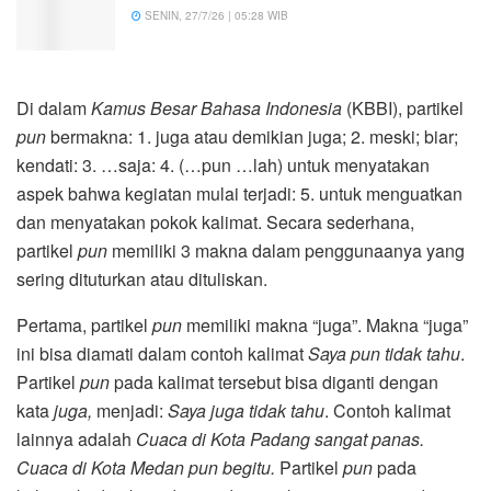
SENIN, 27/7/26 | 05:28 WIB
Di dalam
Kamus Besar Bahasa Indonesia
(KBBI), partikel
pun
bermakna: 1. juga atau demikian juga; 2. meski; biar;
kendati: 3. …saja: 4. (…pun …lah) untuk menyatakan
aspek bahwa kegiatan mulai terjadi: 5. untuk menguatkan
dan menyatakan pokok kalimat. Secara sederhana,
partikel
pun
memiliki 3 makna dalam penggunaanya yang
sering dituturkan atau dituliskan.
Pertama, partikel
pun
memiliki makna “juga”. Makna “juga”
ini bisa diamati dalam contoh kalimat
Saya pun tidak tahu
.
Partikel
pun
pada kalimat tersebut bisa diganti dengan
kata
juga,
menjadi:
Saya juga tidak tahu
. Contoh kalimat
lainnya adalah
Cuaca di Kota Padang sangat panas.
Cuaca di Kota Medan pun begitu.
Partikel
pun
pada