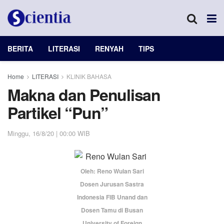
BERITA
LITERASI
RENYAH
TIPS
Home
LITERASI
KLINIK BAHASA
Makna dan Penulisan
Partikel “Pun”
Minggu, 16/8/20 | 00:00 WIB
Oleh: Reno Wulan Sari
Dosen Jurusan Sastra
Indonesia FIB Unand dan
Dosen Tamu di Busan
University of Foreign