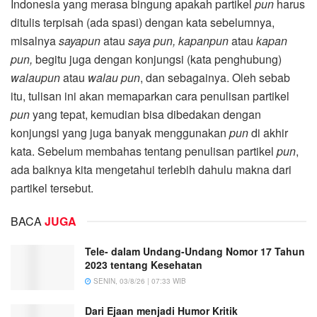
Indonesia yang merasa bingung apakah partikel
pun
harus
ditulis terpisah (ada spasi) dengan kata sebelumnya,
misalnya
sayapun
atau
saya pun, kapanpun
atau
kapan
pun,
begitu juga dengan konjungsi (kata penghubung)
walaupun
atau
walau pun
, dan sebagainya. Oleh sebab
itu, tulisan ini akan memaparkan cara penulisan partikel
pun
yang tepat, kemudian bisa dibedakan dengan
konjungsi yang juga banyak menggunakan
pun
di akhir
kata. Sebelum membahas tentang penulisan partikel
pun
,
ada baiknya kita mengetahui terlebih dahulu makna dari
partikel tersebut.
BACA
JUGA
Tele- dalam Undang-Undang Nomor 17 Tahun
2023 tentang Kesehatan
SENIN, 03/8/26 | 07:33 WIB
Dari Ejaan menjadi Humor Kritik