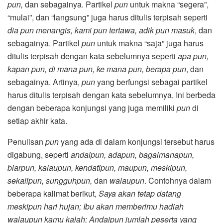
pun,
dan sebagainya. Partikel
pun
untuk makna “segera”,
“mulai”, dan “langsung” juga harus ditulis terpisah seperti
dia pun menangis, kami pun tertawa, adik pun masuk
, dan
sebagainya. Partikel
pun
untuk makna “saja” juga harus
ditulis terpisah dengan kata sebelumnya seperti
apa pun,
kapan pun, di mana pun, ke mana pun, berapa pun
, dan
sebagainya. Artinya,
pun
yang berfungsi sebagai partikel
harus ditulis terpisah dengan kata sebelumnya. Ini berbeda
dengan beberapa konjungsi yang juga memiliki
pun
di
setiap akhir kata.
Penulisan
pun
yang ada di dalam konjungsi tersebut harus
digabung, seperti
andaipun, adapun, bagaimanapun,
biarpun, kalaupun, kendatipun, maupun, meskipun,
sekalipun, sungguhpun,
dan
walaupun
. Contohnya dalam
beberapa kalimat berikut,
Saya akan tetap datang
meskipun hari hujan; Ibu akan memberimu hadiah
walaupun kamu kalah; Andaipun jumlah peserta yang