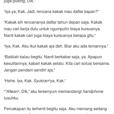
juga pusing, Dik.”
“Iya ya, Kak. Jadi, rencana kakak mau daftar kapan?”
“Kakak sih rencananya daftar tahun depan saja. Kakak
mau cari kerja dulu untuk ngumpulin biaya kursusnya.
Nanti kakak cari juga biaya kursusnya berapa gitu.”
“Iya, Kak. Aku ikut kakak aja deh. Biar aku ada temannya.”
“Baiklah kalau begitu. Nanti berkabar saja, ya. Apapun
kesulitannya, kabari kakak selalu. Kita cari solusi bersama.
Jangan pendam sendiri aja.”
“Hehe. Iya, Kak.
Syukran
ya, Kak.”
3
“
‟Afwan
, Dik,” aku tersenyum memandangi
handphone
4
lusuhku.
Percakapan itu terhenti begitu saja. Aku memang sedang