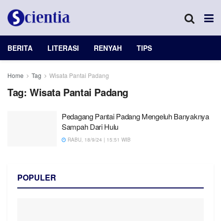
BERITA
LITERASI
RENYAH
TIPS
Home
Tag
Wisata Pantai Padang
Tag:
Wisata Pantai Padang
Pedagang Pantai Padang Mengeluh Banyaknya
Sampah Dari Hulu
RABU, 18/9/24 | 15:51 WIB
POPULER