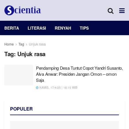
BERITA
LITERASI
RENYAH
TIPS
Home
Tag
Unjuk rasa
Tag:
Unjuk rasa
Pendamping Desa Tuntut Copot Yandri Susanto,
Alva Anwar: Presiden Jangan Omon – omon
Saja
KAMIS, 17/4/25 | 18:15 WIB
POPULER