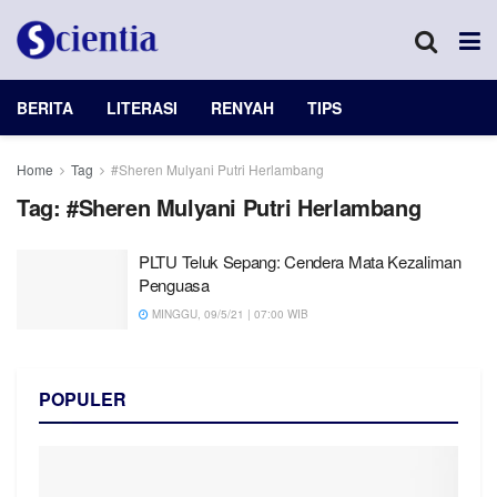
BERITA
LITERASI
RENYAH
TIPS
Home
Tag
#Sheren Mulyani Putri Herlambang
Tag:
#Sheren Mulyani Putri Herlambang
PLTU Teluk Sepang: Cendera Mata Kezaliman
Penguasa
MINGGU, 09/5/21 | 07:00 WIB
POPULER