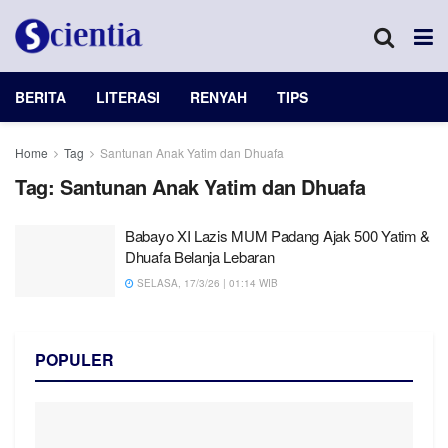
BERITA
LITERASI
RENYAH
TIPS
Home
Tag
Santunan Anak Yatim dan Dhuafa
Tag:
Santunan Anak Yatim dan Dhuafa
Babayo XI Lazis MUM Padang Ajak 500 Yatim &
Dhuafa Belanja Lebaran
SELASA, 17/3/26 | 01:14 WIB
POPULER