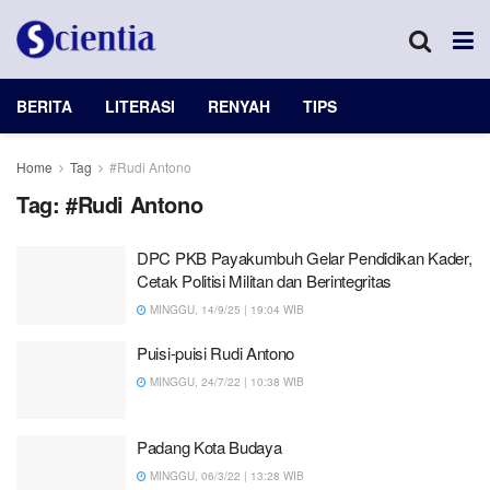
BERITA
LITERASI
RENYAH
TIPS
Home
Tag
#Rudi Antono
Tag:
#Rudi Antono
DPC PKB Payakumbuh Gelar Pendidikan Kader,
Cetak Politisi Militan dan Berintegritas
MINGGU, 14/9/25 | 19:04 WIB
Puisi-puisi Rudi Antono
MINGGU, 24/7/22 | 10:38 WIB
Padang Kota Budaya
MINGGU, 06/3/22 | 13:28 WIB