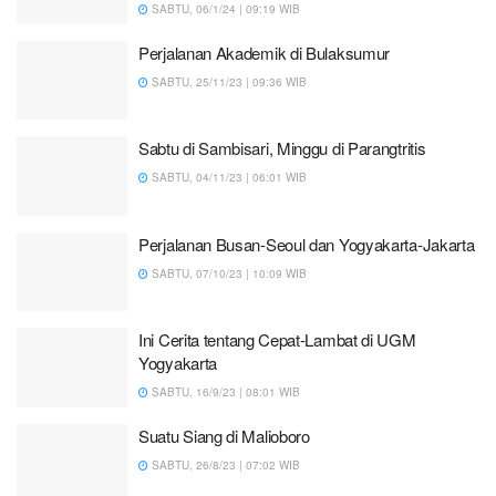
SABTU, 06/1/24 | 09:19 WIB
Perjalanan Akademik di Bulaksumur
SABTU, 25/11/23 | 09:36 WIB
Sabtu di Sambisari, Minggu di Parangtritis
SABTU, 04/11/23 | 06:01 WIB
Perjalanan Busan-Seoul dan Yogyakarta-Jakarta
SABTU, 07/10/23 | 10:09 WIB
Ini Cerita tentang Cepat-Lambat di UGM
Yogyakarta
SABTU, 16/9/23 | 08:01 WIB
Suatu Siang di Malioboro
SABTU, 26/8/23 | 07:02 WIB