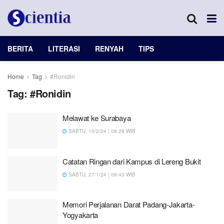
BERITA
LITERASI
RENYAH
TIPS
Home
Tag
#Ronidin
Tag:
#Ronidin
Melawat ke Surabaya
SABTU, 10/2/24 | 08:28 WIB
Catatan Ringan dari Kampus di Lereng Bukit
SABTU, 27/1/24 | 09:43 WIB
Memori Perjalanan Darat Padang-Jakarta-
Yogyakarta