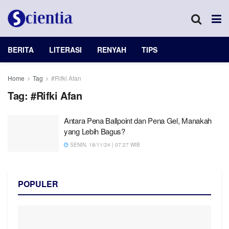
BERITA
LITERASI
RENYAH
TIPS
Home
Tag
#Rifki Afan
Tag:
#Rifki Afan
Antara Pena Ballpoint dan Pena Gel, Manakah
yang Lebih Bagus?
SENIN, 18/11/24 | 07:27 WIB
POPULER