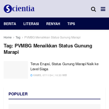
BERITA
LITERASI
RENYAH
TIPS
Home
Tag
PVMBG Menaikkan Status Gunung Marapi
Tag:
PVMBG Menaikkan Status Gunung
Marapi
Terus Erupsi, Status Gunung Marapi Naik ke
Level Siaga
KAMIS, 07/11/24 | 10:33 WIB
POPULER