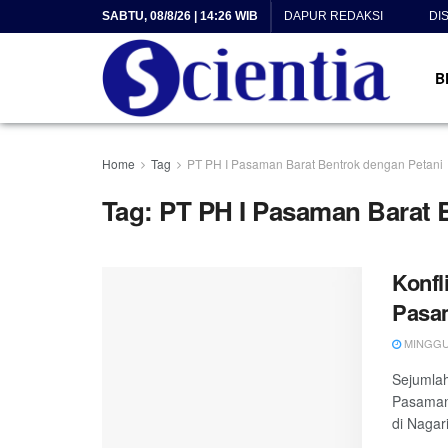
SABTU, 08/8/26 | 14:26 WIB
DAPUR REDAKSI
DI
B
Home
Tag
PT PH I Pasaman Barat Bentrok dengan Petani
Tag:
PT PH I Pasaman Barat 
Konfl
Pasam
MINGGU, 
Sejumlah 
Pasaman 
di Nagari