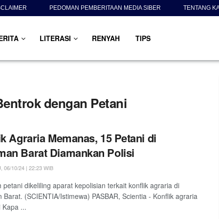
SCLAIMER
PEDOMAN PEMBERITAAN MEDIA SIBER
TENTANG K
ERITA
LITERASI
RENYAH
TIPS
Bentrok dengan Petani
ik Agraria Memanas, 15 Petani di
an Barat Diamankan Polisi
06/10/24 | 22:23 WIB
petani dikeliling aparat kepolisian terkait konflik agraria di
Barat. (SCIENTIA/Istimewa) PASBAR, Scientia - Konflik agraria
 Kapa ...