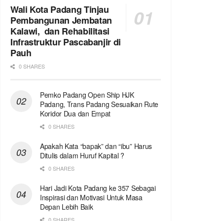
Wali Kota Padang Tinjau
Pembangunan Jembatan
Kalawi, dan Rehabilitasi
Infrastruktur Pascabanjir di
Pauh
0 SHARES
Pemko Padang Open Ship HJK
Padang, Trans Padang Sesuaikan Rute
Koridor Dua dan Empat
0 SHARES
Apakah Kata “bapak” dan “ibu” Harus
Ditulis dalam Huruf Kapital ?
0 SHARES
Hari Jadi Kota Padang ke 357 Sebagai
Inspirasi dan Motivasi Untuk Masa
Depan Lebih Baik
0 SHARES