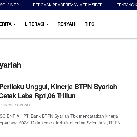
ISCLAIMER
PEDOMAN PEMBERITAAN MEDIA SIBER
TENTANG K
ERITA
LITERASI
RENYAH
TIPS
yariah
Perilaku Unggul, Kinerja BTPN Syariah
Cetak Laba Rp1,06 Triliun
18/2/25 | 11:43 WIB
 SCIENTIA - PT. Bank BTPN Syariah Tbk mencatatkan kinerja
sepanjang 2024. Data secara tertulis diterima Scientia.id, BTPN
..