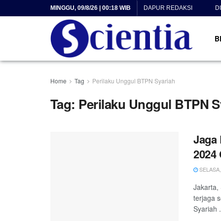
MINGGU, 09/8/26 | 00:18 WIB
DAPUR REDAKSI
D
B
Home
Tag
Perilaku Unggul BTPN Syariah
Tag:
Perilaku Unggul BTPN S
Jaga 
2024 
SELASA, 
Jakarta,
terjaga 
Syariah .