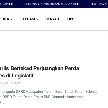
SCLAIMER
PEDOMAN PEMBERITAAN MEDIA SIBER
TENTANG K
ERITA
LITERASI
RENYAH
TIPS
rlis Bertekad Perjuangkan Perda
s di Legislatif
7/9/24 | 19:38 WIB
s, anggota DPRD Kabupaten Tanah Datar. Tanah Datar, Scientia
a DPRD Tanah Datar, Fraksi PKB, Yonnarlis hadiri rapat
i ...