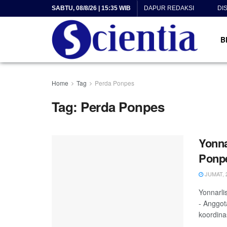
SABTU, 08/8/26 | 15:35 WIB
DAPUR REDAKSI
DI
B
Home
Tag
Perda Ponpes
Tag:
Perda Ponpes
Yonna
Ponpe
JUMAT, 2
Yonnarli
- Anggot
koordinas