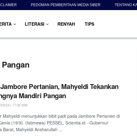
SCLAIMER
PEDOMAN PEMBERITAAN MEDIA SIBER
TENTANG K
ERITA
LITERASI
RENYAH
TIPS
n Pangan
Jambore Pertanian, Mahyeldi Tekankan
ngnya Mandiri Pangan
9/9/24 | 17:36 WIB
 Mahyeldi menunjukkan bibit padi pada Jambore Pertanian di
Kamis (19/9). (Istimewa) PESSEL, Scientia.id --Gubernur
 Barat, Mahyeldi Ansharullah ...