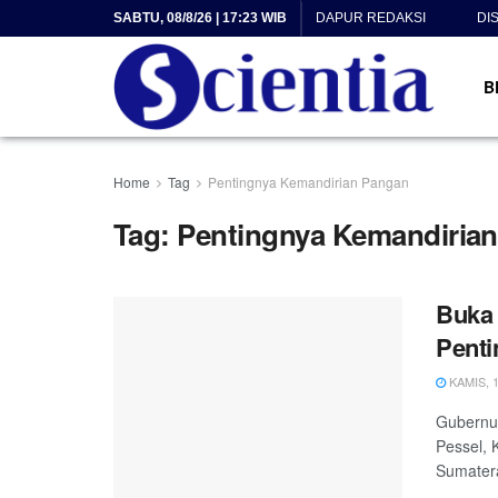
SABTU, 08/8/26 | 17:23 WIB
DAPUR REDAKSI
DI
B
Home
Tag
Pentingnya Kemandirian Pangan
Tag:
Pentingnya Kemandiria
Buka 
Penti
KAMIS, 1
Gubernur
Pessel, 
Sumatera