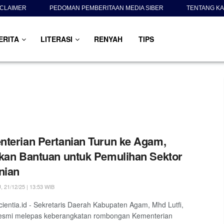
SCLAIMER
PEDOMAN PEMBERITAAN MEDIA SIBER
TENTANG KA
ERITA
LITERASI
RENYAH
TIPS
terian Pertanian Turun ke Agam,
kan Bantuan untuk Pemulihan Sektor
nian
21/12/25 | 13:53 WIB
ientia.id - Sekretaris Daerah Kabupaten Agam, Mhd Lutfi,
resmi melepas keberangkatan rombongan Kementerian