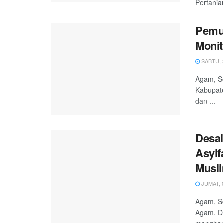
Pertania
Pemu
Monit
SABTU, 2
Agam, Sc
Kabupate
dan ...
Desai
Asyif
Musl
JUMAT, 0
Agam, Sc
Agam. De
menghar