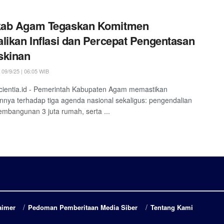
ab Agam Tegaskan Komitmen
likan Inflasi dan Percepat Pengentasan
skinan
09/9/25 | 06:05 WIB
ientia.id - Pemerintah Kabupaten Agam memastikan
nya terhadap tiga agenda nasional sekaligus: pengendalian
 pembangunan 3 juta rumah, serta ...
aimer
Pedoman Pemberitaan Media Siber
Tentang Kami