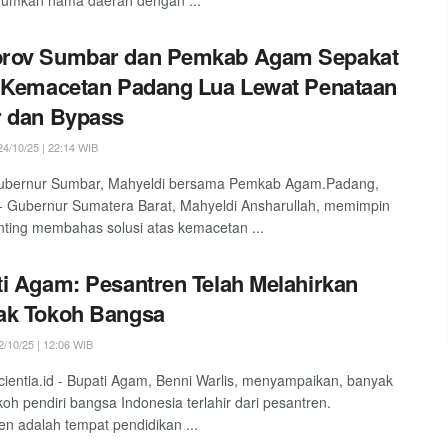
rov Sumbar dan Pemkab Agam Sepakat
 Kemacetan Padang Lua Lewat Penataan
r dan Bypass
4/10/25 | 22:14 WIB
ubernur Sumbar, Mahyeldi bersama Pemkab Agam.Padang,
 - Gubernur Sumatera Barat, Mahyeldi Ansharullah, memimpin
nting membahas solusi atas kemacetan ...
i Agam: Pesantren Telah Melahirkan
ak Tokoh Bangsa
/10/25 | 12:06 WIB
ientia.id - Bupati Agam, Benni Warlis, menyampaikan, banyak
koh pendiri bangsa Indonesia terlahir dari pesantren.
en adalah tempat pendidikan ...