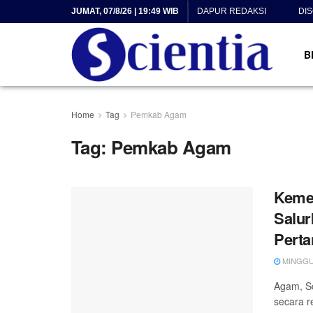
JUMAT, 07/8/26 | 19:49 WIB
DAPUR REDAKSI
DI
B
Home
Tag
Pemkab Agam
Tag:
Pemkab Agam
Kemen
Salur
Perta
MINGGU, 
Agam, Sc
secara 