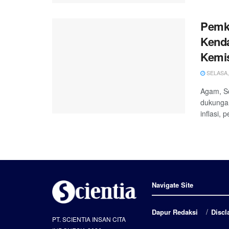
Pemk
Kenda
Kemi
SELASA, 
Agam, Sc
dukungan
inflasi,
Navigate Site
Dapur Redaksi
Discl
PT. SCIENTIA INSAN CITA