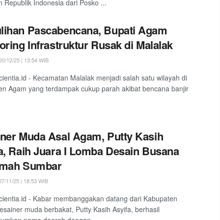
n Republik Indonesia dari Posko ...
lihan Pascabencana, Bupati Agam
oring Infrastruktur Rusak di Malalak
0/12/25 | 13:54 WIB
ientia.id - Kecamatan Malalak menjadi salah satu wilayah di
n Agam yang terdampak cukup parah akibat bencana banjir
ner Muda Asal Agam, Putty Kasih
a, Raih Juara I Lomba Desain Busana
imah Sumbar
7/11/25 | 18:53 WIB
ientia.id - Kabar membanggakan datang dari Kabupaten
sainer muda berbakat, Putty Kasih Asyifa, berhasil
umkan nama daerah dengan ...