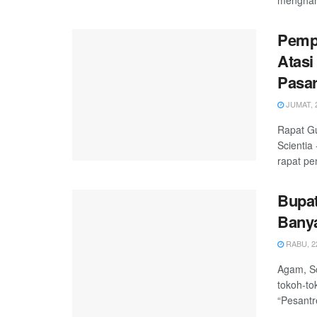
Pemp
Atasi
Pasa
JUMAT, 2
Rapat G
Scientia
rapat pe
Bupat
Bany
RABU, 22
Agam, Sc
tokoh-to
“Pesantr