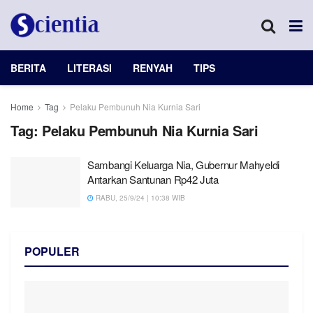
BERITA
LITERASI
RENYAH
TIPS
Home
Tag
Pelaku Pembunuh Nia Kurnia Sari
Tag:
Pelaku Pembunuh Nia Kurnia Sari
Sambangi Keluarga Nia, Gubernur Mahyeldi
Antarkan Santunan Rp42 Juta
RABU, 25/9/24 | 10:38 WIB
POPULER