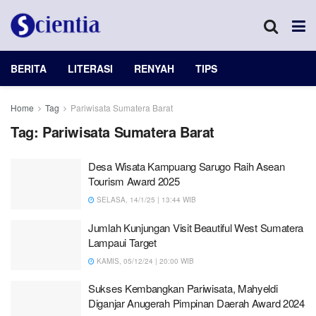
BERITA
LITERASI
RENYAH
TIPS
Home
Tag
Pariwisata Sumatera Barat
Tag:
Pariwisata Sumatera Barat
Desa Wisata Kampuang Sarugo Raih Asean
Tourism Award 2025
SELASA, 14/1/25 | 13:44 WIB
Jumlah Kunjungan Visit Beautiful West Sumatera
Lampaui Target
KAMIS, 05/12/24 | 20:00 WIB
Sukses Kembangkan Pariwisata, Mahyeldi
Diganjar Anugerah Pimpinan Daerah Award 2024