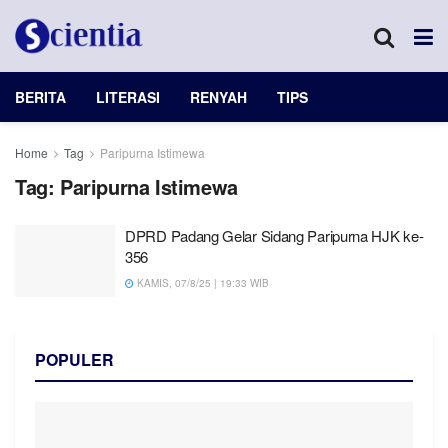
BERITA
LITERASI
RENYAH
TIPS
Home
Tag
Paripurna Istimewa
Tag:
Paripurna Istimewa
DPRD Padang Gelar Sidang Paripurna HJK ke-
356
KAMIS, 07/8/25 | 19:33 WIB
POPULER