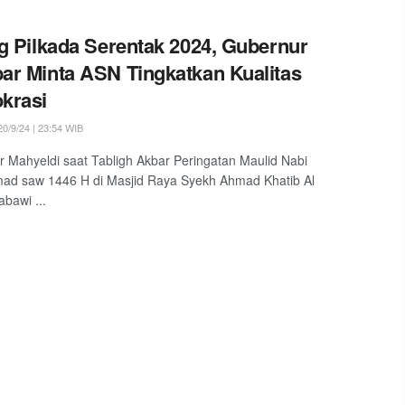
g Pilkada Serentak 2024, Gubernur
r Minta ASN Tingkatkan Kualitas
krasi
0/9/24 | 23:54 WIB
 Mahyeldi saat Tabligh Akbar Peringatan Maulid Nabi
d saw 1446 H di Masjid Raya Syekh Ahmad Khatib Al
bawi ...