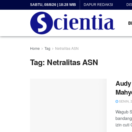
SABTU, 08/8/26 | 18:28 WIB
DAPUR REDAKSI
DI
B
Home
Tag
Netralitas ASN
Tag:
Netralitas ASN
Audy 
Mahye
SENIN, 2
Wagub Su
bandang 
izin cuti