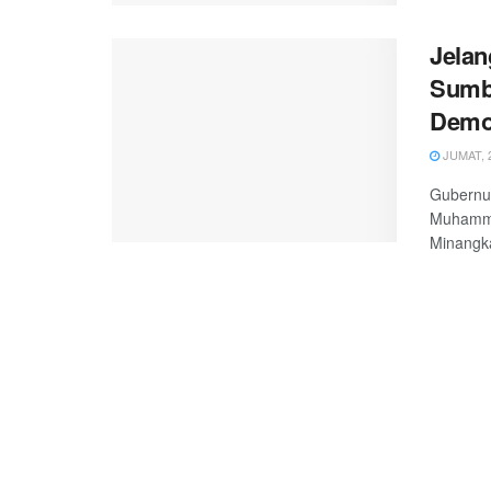
Jelan
Sumba
Demo
JUMAT, 2
Gubernur
Muhamma
Minangka