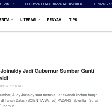
SCLAIMER
PEDOMAN PEMBERITAAN MEDIA SIBER
TENTANG K
ERITA
LITERASI
RENYAH
TIPS
Joinaldy Jadi Gubernur Sumbar Ganti
ldi
3/9/24 | 17:06 WIB
mbar, Audy Joinaldy saat meninjau anak-anak korban banjir
di Tanah Datar. (SCIENTIA/Wahyu) PADANG, Scientia - Surat
 Gubernur ...