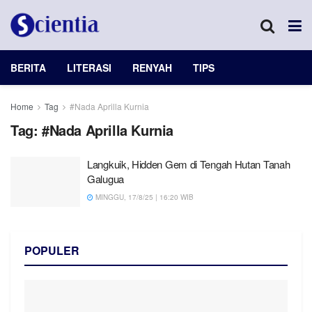
BERITA
LITERASI
RENYAH
TIPS
Home
Tag
#Nada Aprilla Kurnia
Tag:
#Nada Aprilla Kurnia
Langkuik, Hidden Gem di Tengah Hutan Tanah
Galugua
MINGGU, 17/8/25 | 16:20 WIB
POPULER