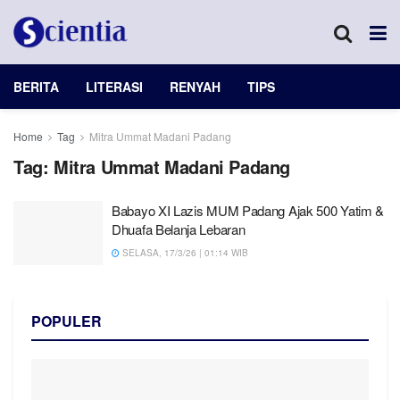
BERITA
LITERASI
RENYAH
TIPS
Home
Tag
Mitra Ummat Madani Padang
Tag:
Mitra Ummat Madani Padang
Babayo XI Lazis MUM Padang Ajak 500 Yatim &
Dhuafa Belanja Lebaran
SELASA, 17/3/26 | 01:14 WIB
POPULER