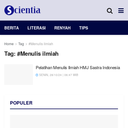
BERITA
LITERASI
RENYAH
TIPS
Home
Tag
#Menulis ilmiah
Tag:
#Menulis ilmiah
Pelatihan Menulis Ilmiah HMJ Sastra Indonesia
SENIN, 28/10/24 | 06:47 WIB
POPULER