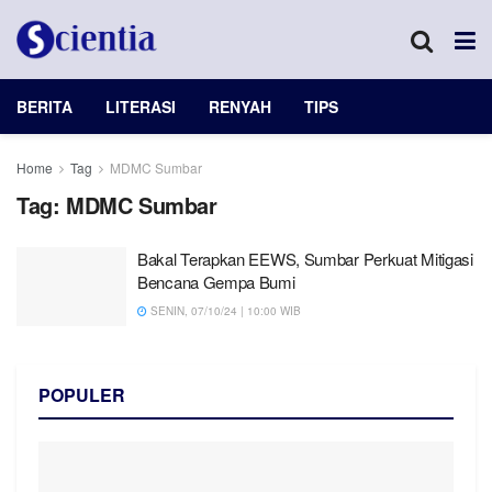
BERITA
LITERASI
RENYAH
TIPS
Home
Tag
MDMC Sumbar
Tag:
MDMC Sumbar
Bakal Terapkan EEWS, Sumbar Perkuat Mitigasi
Bencana Gempa Bumi
SENIN, 07/10/24 | 10:00 WIB
POPULER