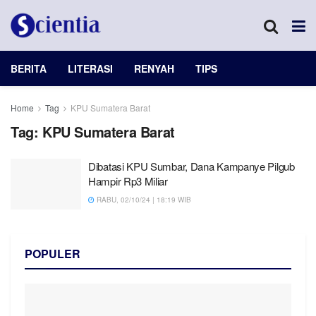
BERITA
LITERASI
RENYAH
TIPS
Home
Tag
KPU Sumatera Barat
Tag:
KPU Sumatera Barat
Dibatasi KPU Sumbar, Dana Kampanye Pilgub
Hampir Rp3 Miliar
RABU, 02/10/24 | 18:19 WIB
POPULER