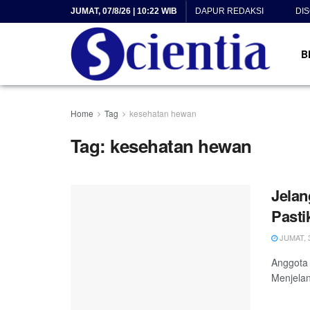
JUMAT, 07/8/26 | 10:22 WIB
DAPUR REDAKSI
DI
B
Home
Tag
kesehatan hewan
Tag:
kesehatan hewan
Jelan
Pasti
JUMAT, 3
Anggota 
Menjelan