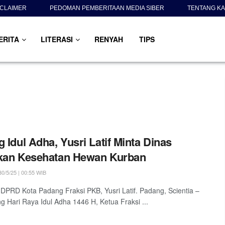
SCLAIMER
PEDOMAN PEMBERITAAN MEDIA SIBER
TENTANG KA
ERITA
LITERASI
RENYAH
TIPS
g Idul Adha, Yusri Latif Minta Dinas
kan Kesehatan Hewan Kurban
0/5/25 | 00:55 WIB
DPRD Kota Padang Fraksi PKB, Yusri Latif. Padang, Scientia –
g Hari Raya Idul Adha 1446 H, Ketua Fraksi ...