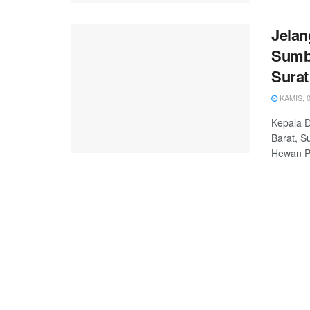
Jelan
Sumba
Surat
KAMIS, 0
Kepala 
Barat, S
Hewan Pr