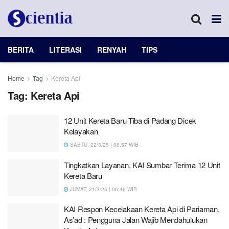
BERITA
LITERASI
RENYAH
TIPS
Home
Tag
Kereta Api
Tag:
Kereta Api
12 Unit Kereta Baru Tiba di Padang Dicek
Kelayakan
SABTU, 22/3/25 | 06:57 WIB
Tingkatkan Layanan, KAI Sumbar Terima 12 Unit
Kereta Baru
JUMAT, 21/3/25 | 06:46 WIB
KAI Respon Kecelakaan Kereta Api di Pariaman,
As’ad : Pengguna Jalan Wajib Mendahulukan