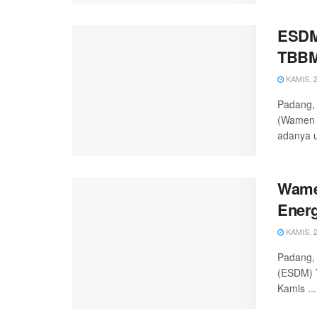
ESDM 
TBBM
KAMIS, 2
Padang, 
(Wamen 
adanya u
Wame
Energ
KAMIS, 2
Padang, 
(ESDM) Y
Kamis ...