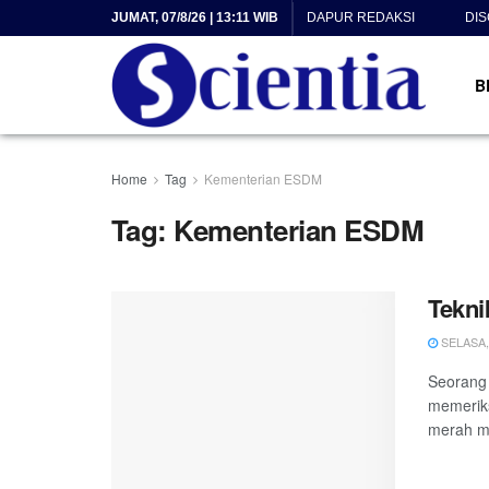
JUMAT, 07/8/26 | 13:11 WIB
DAPUR REDAKSI
DI
B
Home
Tag
Kementerian ESDM
Tag:
Kementerian ESDM
Tekni
SELASA, 
Seorang 
memeriks
merah mil