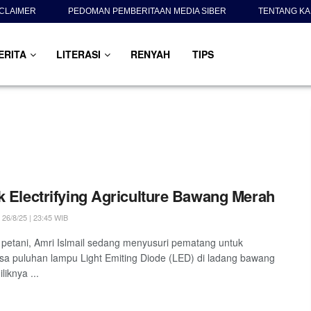
SCLAIMER
PEDOMAN PEMBERITAAN MEDIA SIBER
TENTANG KA
ERITA
LITERASI
RENYAH
TIPS
k Electrifying Agriculture Bawang Merah
26/8/25 | 23:45 WIB
petani, Amri Islmail sedang menyusuri pematang untuk
a puluhan lampu Light Emiting Diode (LED) di ladang bawang
iknya ...