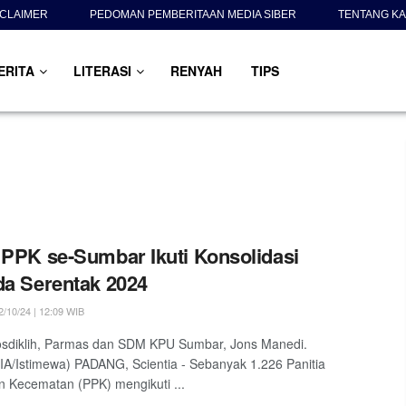
SCLAIMER
PEDOMAN PEMBERITAAN MEDIA SIBER
TENTANG KA
ERITA
LITERASI
RENYAH
TIPS
 PPK se-Sumbar Ikuti Konsolidasi
da Serentak 2024
/10/24 | 12:09 WIB
osdiklih, Parmas dan SDM KPU Sumbar, Jons Manedi.
A/Istimewa) PADANG, Scientia - Sebanyak 1.226 Panitia
n Kecematan (PPK) mengikuti ...