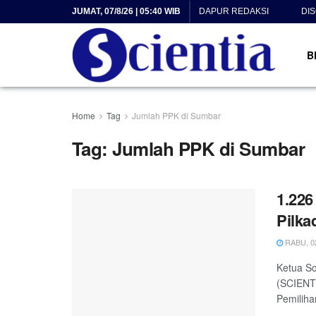
JUMAT, 07/8/26 | 05:40 WIB
DAPUR REDAKSI
DI
B
Home
Tag
Jumlah PPK di Sumbar
Tag:
Jumlah PPK di Sumbar
1.226
Pilka
RABU, 02
Ketua S
(SCIENTI
Pemiliha