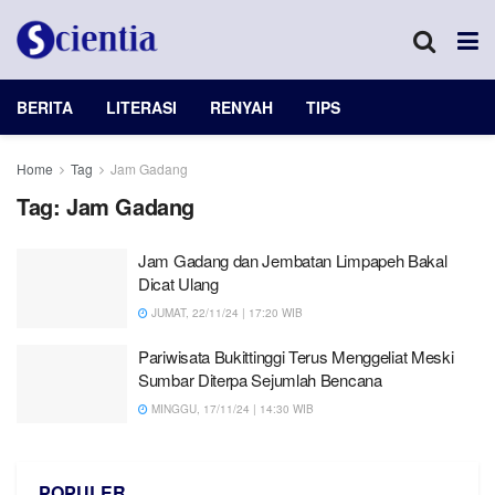
BERITA
LITERASI
RENYAH
TIPS
Home
Tag
Jam Gadang
Tag:
Jam Gadang
Jam Gadang dan Jembatan Limpapeh Bakal
Dicat Ulang
JUMAT, 22/11/24 | 17:20 WIB
Pariwisata Bukittinggi Terus Menggeliat Meski
Sumbar Diterpa Sejumlah Bencana
MINGGU, 17/11/24 | 14:30 WIB
POPULER