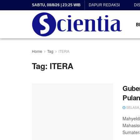
SABTU, 08/8/26 | 23:25 WIB
DAPUR REDAKSI
DI
B
Home
Tag
ITERA
Tag:
ITERA
Gube
Pula
SELASA, 
Mahyeldi
Mahasis
Sumatera