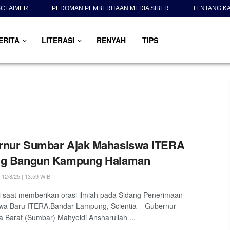
SCLAIMER
PEDOMAN PEMBERITAAN MEDIA SIBER
TENTANG K
ERITA
LITERASI
RENYAH
TIPS
rnur Sumbar Ajak Mahasiswa ITERA
ng Bangun Kampung Halaman
12/8/25 | 13:59 WIB
 saat memberikan orasi ilmiah pada Sidang Penerimaan
wa Baru ITERA.Bandar Lampung, Scientia – Gubernur
 Barat (Sumbar) Mahyeldi Ansharullah ...