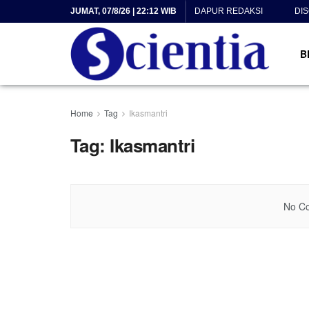
JUMAT, 07/8/26 | 22:12 WIB
DAPUR REDAKSI
DI
B
Home
Tag
Ikasmantri
Tag:
Ikasmantri
No Co