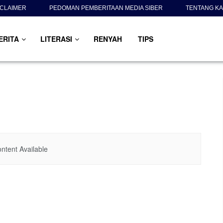
SCLAIMER
PEDOMAN PEMBERITAAN MEDIA SIBER
TENTANG KA
ERITA
LITERASI
RENYAH
TIPS
ntent Available