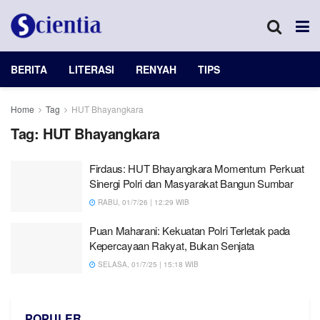
BERITA
LITERASI
RENYAH
TIPS
Home
Tag
HUT Bhayangkara
Tag:
HUT Bhayangkara
Firdaus: HUT Bhayangkara Momentum Perkuat
Sinergi Polri dan Masyarakat Bangun Sumbar
RABU, 01/7/26 | 12:29 WIB
Puan Maharani: Kekuatan Polri Terletak pada
Kepercayaan Rakyat, Bukan Senjata
SELASA, 01/7/25 | 15:18 WIB
POPULER