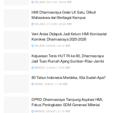
SELASA, 25/11/25 | 08:43 WIB
HMI Dharmasraya Gelar LK Satu, Diikuti
Mahasiswa dari Berbagai Kampus
SELASA, 21/10/25 | 20:23 WIB
Veni Anisa Didapuk Jadi Ketum HMI Komisariat
Komikes Dharmasraya 2025-2026
SELASA, 23/9/25 | 03:12 WIB
Kejuaraan Tenis HUT RI ke-80, Dharmasraya
Jadi Tuan Rumah Ajang Sumbar–Riau–Jambi
MINGGU, 31/8/25 | 15:05 WIB
80 Tahun Indonesia Merdeka, Kita Sudah Apa?
SENIN, 18/8/25 | 11:26 WIB
DPRD Dharmasraya Tampung Aspirasi HMI,
Fokus Peningkatan SDM Generasi Milenial
MINGGU, 25/5/25 | 21:15 WIB