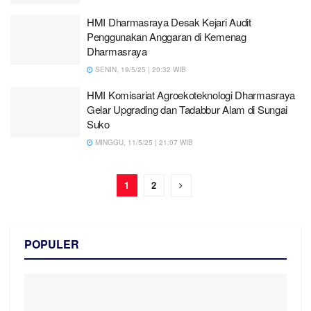
HMI Dharmasraya Desak Kejari Audit
Penggunakan Anggaran di Kemenag
Dharmasraya
SENIN, 19/5/25 | 20:32 WIB
HMI Komisariat Agroekoteknologi Dharmasraya
Gelar Upgrading dan Tadabbur Alam di Sungai
Suko
MINGGU, 11/5/25 | 21:07 WIB
1
2
POPULER