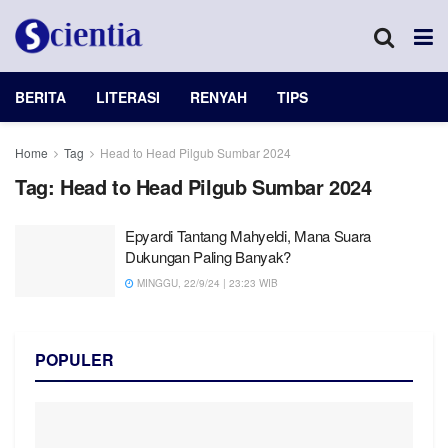
BERITA
LITERASI
RENYAH
TIPS
Home
Tag
Head to Head Pilgub Sumbar 2024
Tag:
Head to Head Pilgub Sumbar 2024
Epyardi Tantang Mahyeldi, Mana Suara
Dukungan Paling Banyak?
MINGGU, 22/9/24 | 23:23 WIB
POPULER