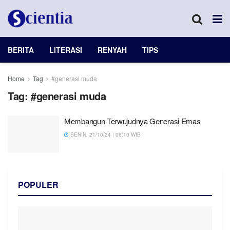
BERITA
LITERASI
RENYAH
TIPS
Home
Tag
#generasi muda
Tag:
#generasi muda
Membangun Terwujudnya Generasi Emas
SENIN, 21/10/24 | 06:10 WIB
POPULER