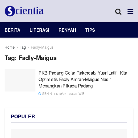
BERITA
LITERASI
RENYAH
TIPS
Home
Tag
Fadly-Maigus
Tag:
Fadly-Maigus
PKB Padang Gelar Rakercab, Yusri Latif : Kita
Optimistis Fadly Amran-Maigus Nasir
Menangkan Pilkada Padang
SENIN, 14/10/24 | 23:38 WIB
POPULER