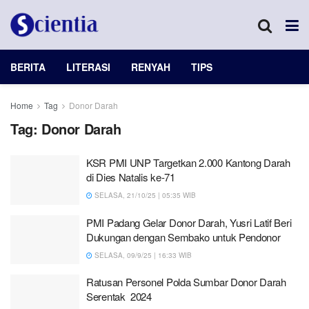
BERITA
LITERASI
RENYAH
TIPS
Home
Tag
Donor Darah
Tag:
Donor Darah
KSR PMI UNP Targetkan 2.000 Kantong Darah
di Dies Natalis ke-71
SELASA, 21/10/25 | 05:35 WIB
PMI Padang Gelar Donor Darah, Yusri Latif Beri
Dukungan dengan Sembako untuk Pendonor
SELASA, 09/9/25 | 16:33 WIB
Ratusan Personel Polda Sumbar Donor Darah
Serentak 2024