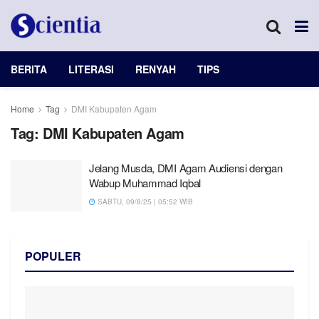
BERITA
LITERASI
RENYAH
TIPS
Home
Tag
DMI Kabupaten Agam
Tag:
DMI Kabupaten Agam
Jelang Musda, DMI Agam Audiensi dengan
Wabup Muhammad Iqbal
SABTU, 09/8/25 | 05:52 WIB
POPULER